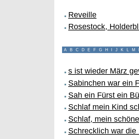
Reveille
Rosestock, Holderbl
A
B
C
D
E
F
G
H
I
J
K
L
M
s ist wieder März g
Sabinchen war ein 
Sah ein Fürst ein B
Schlaf mein Kind sch
Schlaf, mein schöne
Schrecklich war die