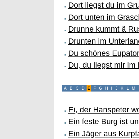
Dort liegst du im Gr
Dort unten im Gras
Drunne kummt ä Rus
Drunten im Unterlan
Du schönes Eupator
Du, du liegst mir im
A
B
C
D
E
F
G
H
I
J
K
L
M
Ei, der Hanspeter wo
Ein feste Burg ist u
Ein Jäger aus Kurpf