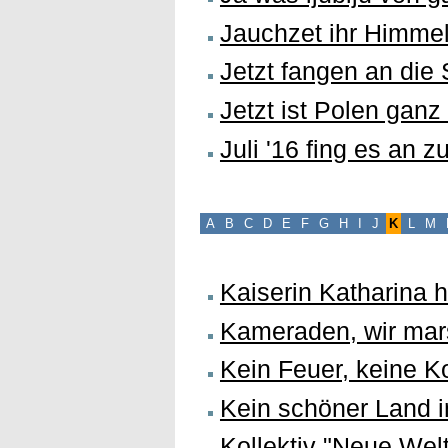
Jauchzet ihr Himme
Jetzt fangen an die
Jetzt ist Polen ganz
Juli '16 fing es an 
A
B
C
D
E
F
G
H
I
J
K
L
M
Kaiserin Katharina 
Kameraden, wir mar
Kein Feuer, keine K
Kein schöner Land in
Kollektiv "Neue Welt