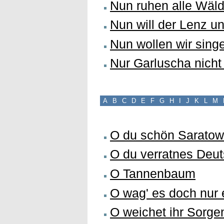
Nun ruhen alle Wäld
Nun will der Lenz u
Nun wollen wir sing
Nur Garluscha nicht
A
B
C
D
E
F
G
H
I
J
K
L
M
O du schön Saratow
O du verratnes Deu
O Tannenbaum
O wag' es doch nur 
O weichet ihr Sorge