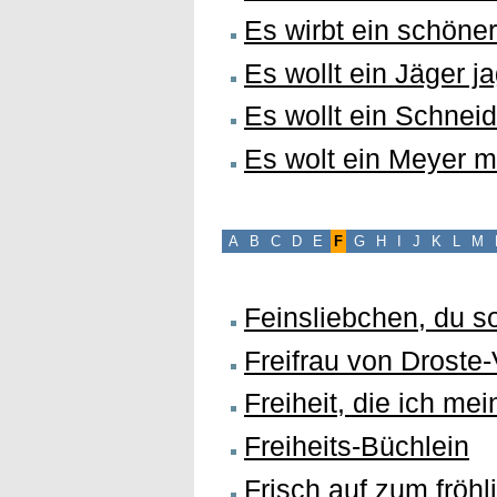
Es wirbt ein schöne
Es wollt ein Jäger 
Es wollt ein Schnei
Es wolt ein Meyer 
A
B
C
D
E
F
G
H
I
J
K
L
M
Feinsliebchen, du so
Freifrau von Droste-
Freiheit, die ich mei
Freiheits-Büchlein
Frisch auf zum fröhl