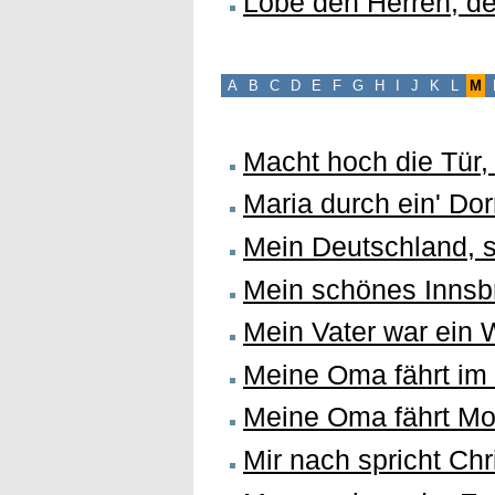
Lobe den Herren, d
A
B
C
D
E
F
G
H
I
J
K
L
M
Macht hoch die Tür, 
Maria durch ein' Do
Mein Deutschland, s
Mein schönes Innsb
Mein Vater war ein
Meine Oma fährt im 
Meine Oma fährt Mo
Mir nach spricht Chr