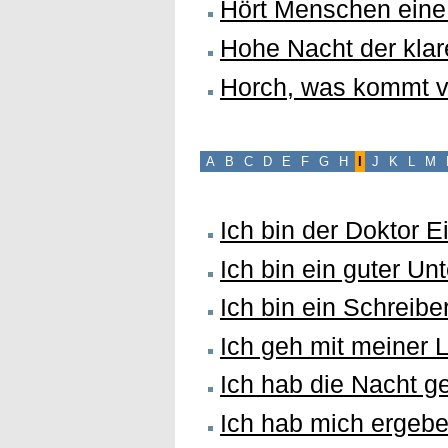
Hört Menschen ein
Hohe Nacht der klar
Horch, was kommt v
A
B
C
D
E
F
G
H
I
J
K
L
M
Ich bin der Doktor E
Ich bin ein guter Un
Ich bin ein Schreibe
Ich geh mit meiner 
Ich hab die Nacht g
Ich hab mich ergeb