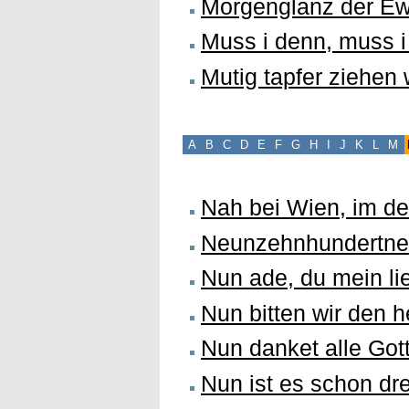
Morgenglanz der Ew
Muss i denn, muss 
Mutig tapfer ziehen
A
B
C
D
E
F
G
H
I
J
K
L
M
Nah bei Wien, im d
Neunzehnhundertneu
Nun ade, du mein li
Nun bitten wir den h
Nun danket alle Got
Nun ist es schon dre