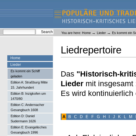
Skip
Skip
to
to
content.
navigation
Liederlexikon
Personal
Search Site
→
→
You are here:
Home
Lieder
Es kommt ein Sc
tools
Advanced Search…
Liedrepertoire
Home
Lieder
Es kommt ein Schiff
Das
"Historisch-krit
geladen
Lieder
mit insgesamt
Edition A: Straßburg Mitte
15. Jahrhundert
Es wird kontinuierlic
Edition B: Inzigkofen um
1470/80
Edition C: Andernacher
Gesangbuch 1608
Edition D: Daniel
A
B
C
D
E
F
G
H
I
J
K
L
M
Sudermann 1626
Edition E: Evangelisches
Gesangbuch 1996