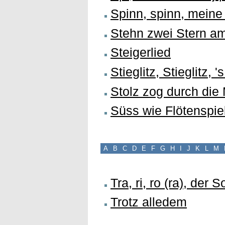
Spinn, spinn, meine 
Stehn zwei Stern a
Steigerlied
Stieglitz, Stieglitz, '
Stolz zog durch die
Süss wie Flötenspiel
A
B
C
D
E
F
G
H
I
J
K
L
M
Tra, ri, ro (ra), der 
Trotz alledem