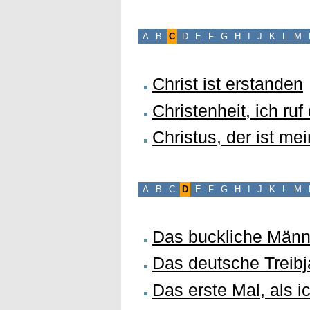
A
B
C
D
E
F
G
H
I
J
K
L
M
Christ ist erstanden
Christenheit, ich ruf 
Christus, der ist me
A
B
C
D
E
F
G
H
I
J
K
L
M
Das buckliche Männ
Das deutsche Treib
Das erste Mal, als i