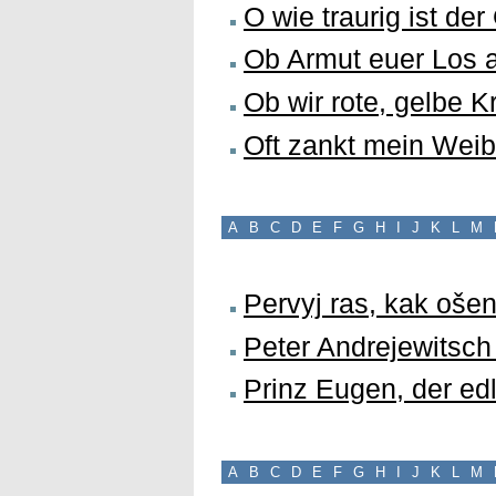
O wie traurig ist de
Ob Armut euer Los 
Ob wir rote, gelbe 
Oft zankt mein Weib 
A
B
C
D
E
F
G
H
I
J
K
L
M
Pervyj ras, kak oše
Peter Andrejewitsch
Prinz Eugen, der edl
A
B
C
D
E
F
G
H
I
J
K
L
M