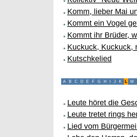
Komm, lieber Mai u
Kommt ein Vogel ge
Kommt ihr Brüder, w
Kuckuck, Kuckuck, 
Kutschkelied
A
B
C
D
E
F
G
H
I
J
K
L
M
Leute höret die Ges
Leute tretet rings he
Lied vom Bürgermei