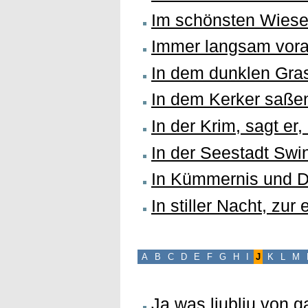
Im schönsten Wies
Immer langsam vor
In dem dunklen Gr
In dem Kerker saße
In der Krim, sagt er,
In der Seestadt Sw
In Kümmernis und D
In stiller Nacht, zur
A
B
C
D
E
F
G
H
I
J
K
L
M
Ja was ljublju von 