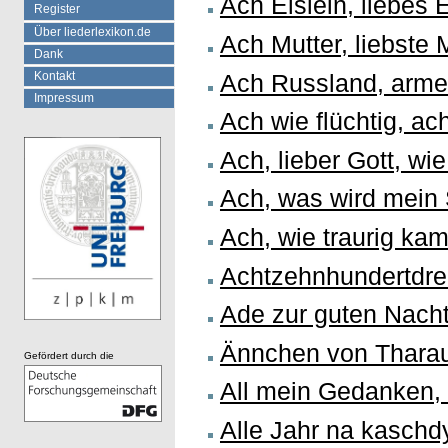
Ach Elslein, liebes 
Register
Über liederlexikon.de
Ach Mutter, liebste 
Dank
Ach Russland, arme
Kontakt
Impressum
Ach wie flüchtig, ach
Ach, lieber Gott, wi
Ach, was wird mein
Ach, wie traurig kam
Achtzehnhundertdre
Ade zur guten Nach
Ännchen von Thara
Gefördert durch die
All mein Gedanken, 
Alle Jahr na kaschd