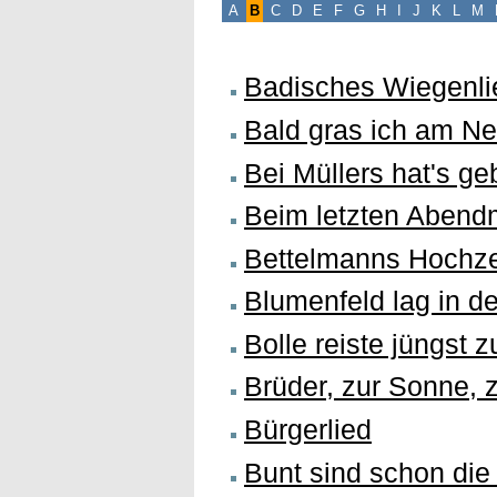
A
B
C
D
E
F
G
H
I
J
K
L
M
Badisches Wiegenli
Bald gras ich am Ne
Bei Müllers hat's ge
Beim letzten Abend
Bettelmanns Hochze
Blumenfeld lag in d
Bolle reiste jüngst 
Brüder, zur Sonne, z
Bürgerlied
Bunt sind schon die