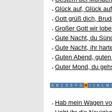
Glück auf, Glück au
Gott grüß dich, Brud
Großer Gott wir lobe
Gute Nacht, du Sün
Gute Nacht, ihr har
Guten Abend, guten 
Guter Mond, du gehst
A
B
C
D
E
F
G
H
I
J
K
L
M
Hab mein Wagen vol