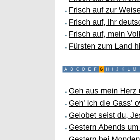
Frisch auf zur Weis
Frisch auf, ihr deut
Frisch auf, mein Vo
Fürsten zum Land h
A
B
C
D
E
F
G
H
I
J
K
L
M
Geh aus mein Herz 
Geh' ich die Gass' 
Gelobet seist du, Je
Gestern Abends um
Gestern bei Monden