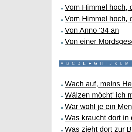
Vom Himmel hoch, 
Vom Himmel hoch, 
Von Anno '34 an
Von einer Mordsgesc
A
B
C
D
E
F
G
H
I
J
K
L
M
Wach auf, meins H
Wälzen möcht' ich m
War wohl je ein Men
Was kraucht dort i
Was zieht dort zur B