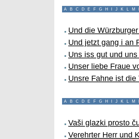
A
B
C
D
E
F
G
H
I
J
K
L
M
Und die Würzburger 
Und jetzt gang i an 
Uns iss gut und uns 
Unser liebe Fraue v
Unsre Fahne ist die
A
B
C
D
E
F
G
H
I
J
K
L
M
Vaši glazki prosto 
Verehrter Herr und 