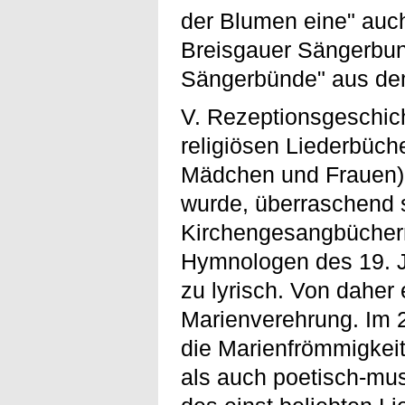
der Blumen eine" auc
Breisgauer Sängerbu
Sängerbünde" aus de
V. Rezeptionsgeschich
religiösen Liederbüche
Mädchen und Frauen) 
wurde, überraschend s
Kirchengesangbüchern.
Hymnologen des 19. J
zu lyrisch. Von daher e
Marienverehrung. Im 2
die Marienfrömmigkeit
als auch poetisch-mus