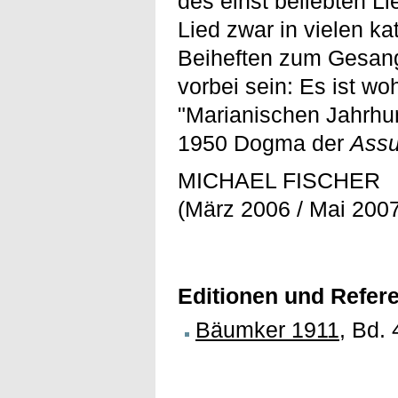
des einst beliebten L
Lied zwar in vielen 
Beiheften zum Gesangb
vorbei sein: Es ist w
"Marianischen Jahrhu
1950 Dogma der
Assu
MICHAEL FISCHER
(März 2006 / Mai 200
Editionen und Refer
Bäumker 1911
, Bd. 