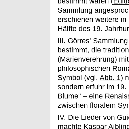
bestimmt waren (
Edit
Sammlung angesproch
erschienen weitere in
Hälfte des 19. Jahrhu
III. Görres' Sammlung
bestimmt, die traditi
(Marienverehrung) mit
philosophischen Roma
Symbol (vgl.
Abb. 1
) 
sondern erfuhr im 19.
Blume" – eine Renais
zwischen floralem Sy
IV. Die Lieder von Gu
machte Kaspar Aiblin