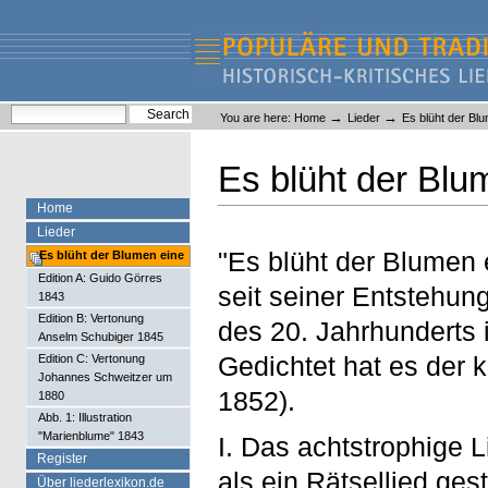
Skip
Skip
to
to
content.
navigation
Liederlexikon
Personal
Search Site
→
→
You are here:
Home
Lieder
Es blüht der Bl
tools
Advanced Search…
Es blüht der Blu
Home
Lieder
"Es blüht der Blumen e
Es blüht der Blumen eine
Edition A: Guido Görres
seit seiner Entstehung
1843
Edition B: Vertonung
des 20. Jahrhunderts i
Anselm Schubiger 1845
Gedichtet hat es der 
Edition C: Vertonung
Johannes Schweitzer um
1852).
1880
Abb. 1: Illustration
"Marienblume" 1843
I. Das achtstrophige 
Register
als ein Rätsellied ges
Über liederlexikon.de