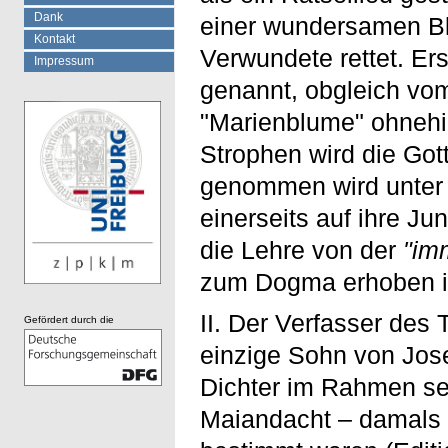
Dank
einer wundersamen Blu
Kontakt
Verwundete rettet. Ers
Impressum
genannt, obgleich vom
"Marienblume" ohnehin 
Strophen wird die Gott
genommen wird unter 
einerseits auf ihre Ju
die Lehre von der
"im
zum Dogma erhoben i
II. Der Verfasser des 
Gefördert durch die
einzige Sohn von Jose
Dichter im Rahmen sein
Maiandacht – damals 