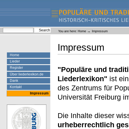
Skip
Skip
to
to
content.
navigation
Liederlexikon
Personal
Search Site
→
You are here:
Home
Impressum
tools
Advanced Search…
Impressum
Home
Lieder
"Populäre und traditi
Register
Über liederlexikon.de
Liederlexikon"
ist ei
Dank
des Zentrums für Popu
Kontakt
Impressum
Universität Freiburg i
Die Inhalte dieser wis
urheberrechtlich ges