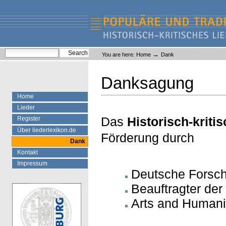
Skip
Skip
to
to
content.
navigation
Liederlexikon
Personal
Search Site
→
You are here:
Home
Dank
tools
Advanced Search…
Danksagung
Home
Lieder
Das
Historisch-kriti
Register
Über liederlexikon.de
Förderung durch
Dank
Kontakt
Impressum
Deutsche Forsc
Beauftragter de
Arts and Humani