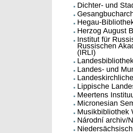
Dichter- und St
Gesangbucharchi
Hegau-Bibliothe
Herzog August Bi
Institut für Russ
Russischen Akad
(IRLI)
Landesbibliothe
Landes- und Mur
Landeskirchliche 
Lippische Lande
Meertens Instit
Micronesian Sem
Musikbibliothek
Národní archiv/N
Niedersächsische