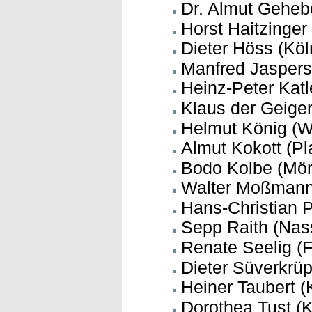
Dr. Almut Gehebe
Horst Haitzinge
Dieter Höss (Köl
Manfred Jaspers
Heinz-Peter Kat
Klaus der Geiger
Helmut König (
Almut Kokott (Pl
Bodo Kolbe (Mör
Walter Moßmann (
Hans-Christian 
Sepp Raith (Na
Renate Seelig (F
Dieter Süverkrüp
Heiner Taubert (
Dorothea Tust (K