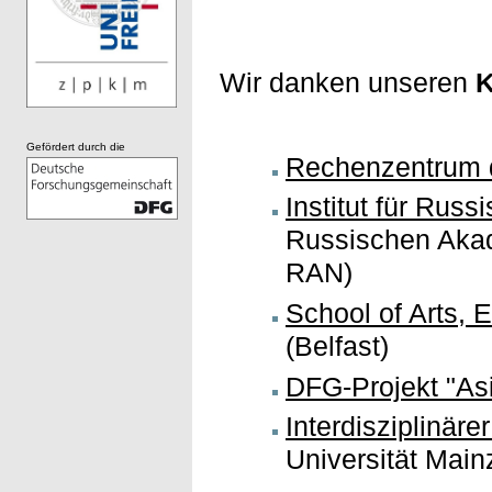
Wir danken unseren
K
Gefördert durch die
Rechenzentrum d
Institut für Rus
Russischen Akad
RAN)
School of Arts, 
(Belfast)
DFG-Projekt "As
Interdisziplinär
Universität Mai