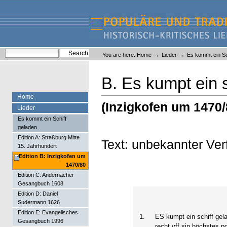
Skip
Skip
to
to
content.
navigation
Liederlexikon
Personal
Search Site
→
→
You are here:
Home
Lieder
Es kommt ein Sc
tools
Advanced Search…
B. Es kumpt ein 
Home
(Inzigkofen um 1470/
Lieder
Es kommt ein Schiff
geladen
Edition A: Straßburg Mitte
Text: unbekannter Ver
15. Jahrhundert
Edition B: Inzigkofen um
1470/80
Edition C: Andernacher
Gesangbuch 1608
Edition D: Daniel
Sudermann 1626
Edition E: Evangelisches
1.
ES kumpt ein schiff gel
Gesangbuch 1996
recht vff sin höchstes po