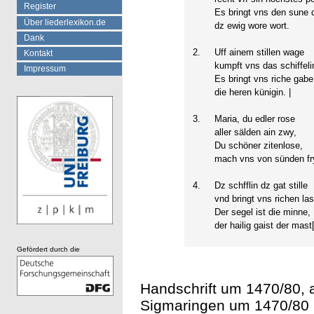
Register
Es bringt vns den sune 
Über liederlexikon.de
dz ewig wore wort.
Dank
2.
Uff ainem stillen wage
Kontakt
kumpft vns das schiffeli
Impressum
Es bringt vns riche gabe
die heren künigin. |
3.
Maria, du edler rose
aller sälden ain zwy,
Du schöner zitenlose,
mach vns von sünden fr
4.
Dz schfflin dz gat stille
vnd bringt vns richen las
Der segel ist die minne,
der hailig gaist der mast[
Gefördert durch die
Handschrift um 1470/80, 
Sigmaringen um 1470/80 (B