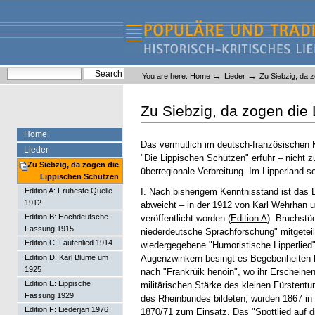
Skip
Skip
to
to
content.
navigation
Liederlexikon
Personal
Search Site
→
→
You are here:
Home
Lieder
Zu Siebzig, da 
tools
Advanced Search…
Zu Siebzig, da zogen die
Home
Das vermutlich im deutsch-französischen K
Lieder
"Die Lippischen Schützen" erfuhr – nicht z
Zu Siebzig, da zogen die
überregionale Verbreitung. Im Lipperland se
Lippischen Schützen
I. Nach bisherigem Kenntnisstand ist das L
Edition A: Früheste Quelle
1912
abweicht – in der 1912 von Karl Wehrhan 
Edition B: Hochdeutsche
veröffentlicht worden (
Edition A
). Bruchstü
Fassung 1915
niederdeutsche Sprachforschung" mitgetei
Edition C: Lautenlied 1914
wiedergegebene "Humoristische Lipperlied"
Augenzwinkern besingt es Begebenheiten 
Edition D: Karl Blume um
1925
nach "Frankrüik henöin", wo ihr Erscheinen
Edition E: Lippische
militärischen Stärke des kleinen Fürstentu
Fassung 1929
des Rheinbundes bildeten, wurden 1867 in 
Edition F: Liederjan 1976
1870/71 zum Einsatz. Das "Spottlied auf di