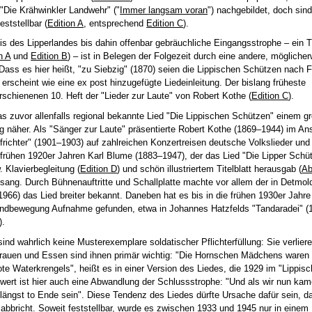
"Die Krähwinkler Landwehr" ("
Immer langsam voran
") nachgebildet, doch sind
ststellbar (
Edition A
, entsprechend
Edition C
).
axis des Lipperlandes bis dahin offenbar gebräuchliche Eingangsstrophe – ein
n A
und
Edition B
) – ist in Belegen der Folgezeit durch eine andere, möglicher
Dass es hier heißt, "zu Siebzig" (1870) seien die Lippischen Schützen nach 
rscheint wie eine ex post hinzugefügte Liedeinleitung. Der bislang früheste
rschienenen 10. Heft der "Lieder zur Laute" von Robert Kothe (
Edition C
).
as zuvor allenfalls regional bekannte Lied "Die Lippischen Schützen" einem g
g näher. Als "Sänger zur Laute" präsentierte Robert Kothe (1869–1944) im An
frichter" (1901–1903) auf zahlreichen Konzertreisen deutsche Volkslieder und
frühen 1920er Jahren Karl Blume (1883–1947), der das Lied "Die Lipper Schüt
 Klavierbegleitung (
Edition D
) und schön illustriertem Titelblatt herausgab (
Ab
nsang. Durch Bühnenauftritte und Schallplatte machte vor allem der in Detmol
66) das Lied breiter bekannt. Daneben hat es bis in die frühen 1930er Jahre
gendbewegung Aufnahme gefunden, etwa in Johannes Hatzfelds "Tandaradei" (
).
ind wahrlich keine Musterexemplare soldatischer Pflichterfüllung: Sie verlier
rauen und Essen sind ihnen primär wichtig: "Die Hornschen Mädchens waren a
te Waterkrengels", heißt es in einer Version des Liedes, die 1929 im "Lippis
wert ist hier auch eine Abwandlung der Schlussstrophe: "Und als wir nun ka
n längst to Ende sein". Diese Tendenz des Liedes dürfte Ursache dafür sein, d
 abbricht. Soweit feststellbar, wurde es zwischen 1933 und 1945 nur in einem