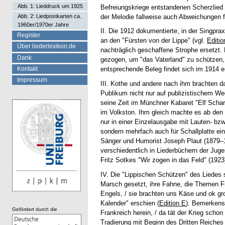
Abb. 1: Lieddruck um 1925
Befreiungskriege entstandenen Scherzlied 
der Melodie fallweise auch Abweichungen fe
Abb. 2: Liedpostkarten ca.
1960er/1970er Jahre
II. Die 1912 dokumentierte, in der Singpr
Register
an den "Fürsten von der Lippe" (vgl.
Editio
Über liederlexikon.de
nachträglich geschaffene Strophe ersetzt. 
Dank
gezogen, um "das Vaterland" zu schützen, e
Kontakt
entsprechende Beleg findet sich im 1914 e
Impressum
III. Kothe und andere nach ihm brachten d
Publikum nicht nur auf publizistischem We
seine Zeit im Münchner Kabaret "Elf Schar
im Volkston. Ihm gleich machte es ab den 
nur in einer Einzelausgabe mit Lauten- bzw.
sondern mehrfach auch für Schallplatte ei
Sänger und Humorist Joseph Plaut (1879–19
verschiedentlich in Liederbüchern der Ju
Fritz Sotkes "Wir zogen in das Feld" (1923
IV. Die "Lippischen Schützen" des Liedes s
Marsch gesetzt, ihre Fahne, die Themen F
Engels, / sie brachten uns Käse und ok gro
Kalender" erschien (
Edition E
). Bemerkens
Gefördert durch die
Frankreich herein, / da tät der Krieg scho
Tradierung mit Beginn des Dritten Reiches