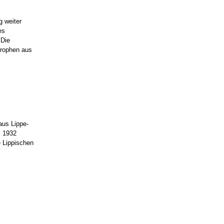
g weiter
es
"Die
trophen aus
aus Lippe-
l 1932
 Lippischen