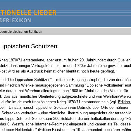
zogen die Lippischen Schützen
 Lippischen Schützen
rieg 1870/71 entstandene, aber erst im frühen 20. Jahrhundert durch Quellen
uletzt dank einiger Vortragskünstler – in den 1920er Jahren eine gewisse, auc
lbst wird es als Ausdruck heimatlicher Identität noch heute gepflegt.
ied "Die Lippischen Schützen" – mit einer Eingangsstrophe, die von der späte
und Friedrich Wienke herausgegebenen Sammlung "Lippische Volkslieder" ers
cke daraus hat Wehrhan allerdings schon 1908 im "Jahrbuch des Vereins für
lt. Das aus mündlicher Überlieferung aufgezeichnete und von Wehrhan/Wienk
 dürfte im deutsch-französischen Krieg 1870/71 entstanden sein (vgl.
Edition
beim Einsatzmarsch Lippischer Soldaten von Detmold über Orte der nähere
 Schrecken verbreitet – eine ziemliche Übertreibung angesichts der tatsächli
ms Lippe-Detmold: Seine kaum 300 Soldaten, die ein Teilbataillon der sog "Fü
das 6. Westfälische Infanterie-Regiment eingestellt und kamen als Teil desse
e Lipper Heldentaten" (
Edition B
) ist dem im 19. Jahrhundert populären, währ