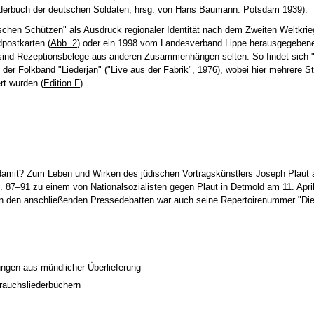
Liederbuch der deutschen Soldaten, hrsg. von Hans Baumann. Potsdam 1939).
ischen Schützen" als Ausdruck regionaler Identität nach dem Zweiten Weltkrie
dpostkarten (
Abb. 2
) oder ein 1998 vom Landesverband Lippe herausgegeben
sind Rezeptionsbelege aus anderen Zusammenhängen selten. So findet sich 
 der Folkband "Liederjan" ("Live aus der Fabrik", 1976), wobei hier mehrere S
rt wurden (
Edition F
).
damit? Zum Leben und Wirken des jüdischen Vortragskünstlers Joseph Plaut 
 87–91 zu einem von Nationalsozialisten gegen Plaut in Detmold am 11. Apri
in den anschließenden Pressedebatten war auch seine Repertoirenummer "Die
ngen aus mündlicher Überlieferung
brauchsliederbüchern