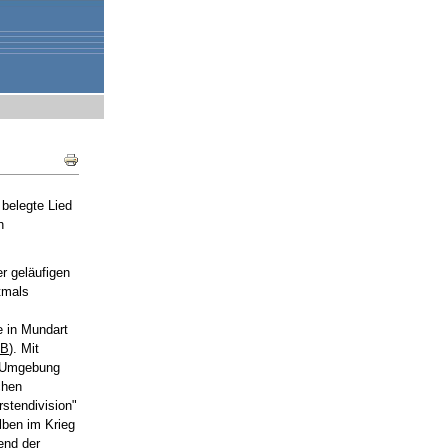
Document
Actions
 belegte Lied
h
r geläufigen
tmals
e in Mundart
 B
). Mit
n Umgebung
chen
rstendivision"
lben im Krieg
end der