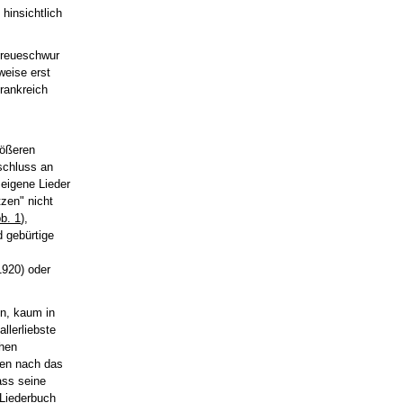
 hinsichtlich
 Treueschwur
weise erst
Frankreich
rößeren
schluss an
 eigene Lieder
zen" nicht
b. 1
),
d gebürtige
1920) oder
en, kaum in
llerliebste
chen
men nach das
ass seine
 Liederbuch