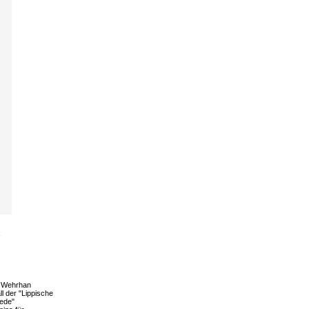
–
n Wehrhan
l der "Lippische
iede"