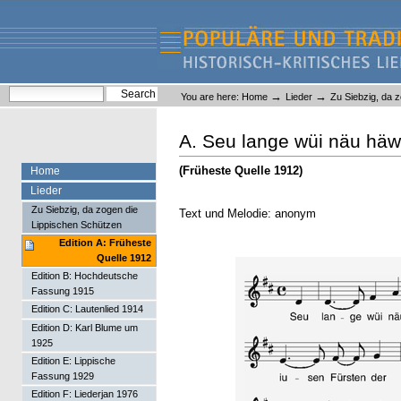
Skip
Skip
to
to
content.
navigation
Liederlexikon
Personal
Search Site
→
→
You are here:
Home
Lieder
Zu Siebzig, da 
tools
Advanced Search…
A. Seu lange wüi näu häw
(Früheste Quelle 1912)
Home
Lieder
Zu Siebzig, da zogen die
Text und Melodie: anonym
Lippischen Schützen
Edition A: Früheste
Quelle 1912
Edition B: Hochdeutsche
Fassung 1915
Edition C: Lautenlied 1914
Edition D: Karl Blume um
1925
Edition E: Lippische
Fassung 1929
Edition F: Liederjan 1976