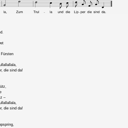
d.
et
,
 Fürsten
llallallala,
r, die sind da!
ütz,
e
tz –
llallallala,
r, die sind da!
pspring,