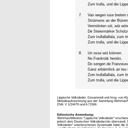
Zum trulla, und die Lippe
7.
Van wegen iuse breiten 
Strüimens an der Büxen
Vermöinten söi, wüi wör
De Steiermärker Schütz
Zum trullallallala, zum tru
Zum trulla, und die Lippe
8.
Un osse wüi köimen
No Frankrüik henöin,
Do sengen de Franzeus
Ganz erbärmlick an teu 
Zum trullallallala, zum tru
Zum trulla, und die Lippe
Lippische Volkslieder. Gesammelt und hrsg. von K[
Melodieaufzeichnung aus der Sammlung Wehrhan/Wi
DVA: V 1/24479 und A 71566
Editorische Anmerkung:
Wehrhan/Wienkes "Lippische Volkslieder" erschie
jedoch dem Deutschen Volksliedarchiv übersandt. Di
Volkslieder" unterbrochenen Systematik hätte die 