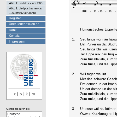
Abb. 1: Lieddruck um 1925
Abb. 2: Liedpostkarten ca.
1960er/1970er Jahre
Register
Über liederlexikon.de
Humoristisches Lipperlie
Dank
Kontakt
1.
Seu lange wüi näu häww
Impressum
Dat Pulver un dat Blüch
Seu lange blüi wüi iusen
Ter Lippe äuk näu trüg –
Zum trullallallala, zum tru
Zum trulla, und die Lippe
2.
Wüi togen wal iut
Met das schwore Gesch
Dat donner un dat krach
Un dat dampe un dat bli
Zum trullallallala, zum tru
Zum trulla, und die Lippe
3.
Un osse wüi niu köimen
Gefördert durch die
Öwwer Kruizkreug no Lip