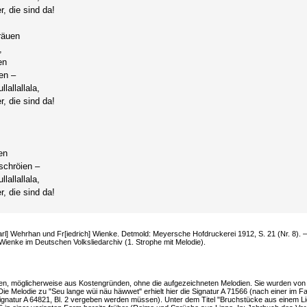
r, die sind da!
räuen
,
en
en –
llallallala,
r, die sind da!
en
schröien –
llallallala,
r, die sind da!
arl] Wehrhan und Fr[iedrich] Wienke. Detmold: Meyersche Hofdruckerei 1912, S. 21 (Nr. 8). 
enke im Deutschen Volksliedarchiv (1. Strophe mit Melodie).
nen, möglicherweise aus Kostengründen, ohne die aufgezeichneten Melodien. Sie wurden vo
e Melodie zu "Seu lange wüi näu häwwet" erhielt hier die Signatur A 71566 (nach einer im Fal
Signatur A 64821, Bl. 2 vergeben werden müssen). Unter dem Titel "Bruchstücke aus einem L