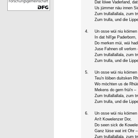
Dat löiwe Vaderland, dat
Us jümmer näu innen Si
Zum trullallallala, zum tru
Zum trulla, und die Lippe
4.
Un osse wüi niu köimen
In dat hill'ge Paderborn,
Do merken müi, wüi ha
Juse Fahnen oll verlorn 
Zum trullallallala, zum tru
Zum trulla, und die Lippe
5.
Un osse wüi niu köimen
Teu'n löiben duitsken Rh
Wo möchten us de Rhüi
Mekens do gern früi'n –
Zum trullallallala, zum tru
Zum trulla, und die Lippe
6.
Un osse wüi niu köimen
An't Kowelenzer Dor,
Do seen sick de Kowele
Ganz lüise wat int Ohr –
Zum trullallallala, zum tru