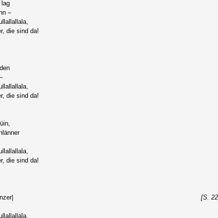
 lag
nn –
llallallala,
r, die sind da!
dden
–
llallallala,
r, die sind da!
üin,
nlänner
llallallala,
r, die sind da!
nzer|
[S. 22
llallallala,