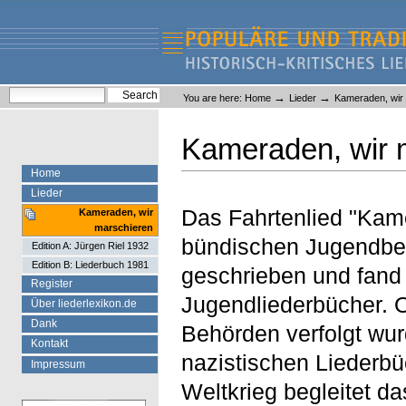
Skip
Skip
to
to
content.
navigation
Liederlexikon
Personal
Search Site
→
→
You are here:
Home
Lieder
Kameraden, wir
tools
Advanced Search…
Kameraden, wir 
Home
Lieder
Das Fahrtenlied "Kam
Kameraden, wir
marschieren
bündischen Jugendbe
Edition A: Jürgen Riel 1932
Edition B: Liederbuch 1981
geschrieben und fand 
Register
Jugendliederbücher. 
Über liederlexikon.de
Dank
Behörden verfolgt wur
Kontakt
nazistischen Liederb
Impressum
Weltkrieg begleitet d