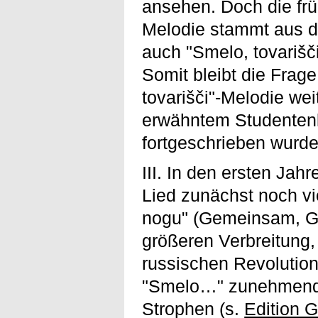
ansehen. Doch die frü
Melodie stammt aus d
auch "Smelo, tovarišči
Somit bleibt die Frag
tovarišči"-Melodie wei
erwähntem Studentenli
fortgeschrieben wurde
III. In den ersten Ja
Lied zunächst noch vie
nogu" (Gemeinsam, Gen
größeren Verbreitung,
russischen Revolution 
"Smelo…" zunehmend 
Strophen (s.
Edition 