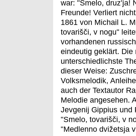
war: "Smelo, druz'ja! 
Freunde! Verliert nic
1861 von Michail L. M
tovarišči, v nogu" lei
vorhandenen russische
eindeutig geklärt. Die
unterschiedlichste T
dieser Weise: Zuschre
Volksmelodik, Anleihe
auch der Textautor Ra
Melodie angesehen. A
Jevgenij Gippius und P
"Smelo, tovarišči, v 
"Medlenno dvižetsja v