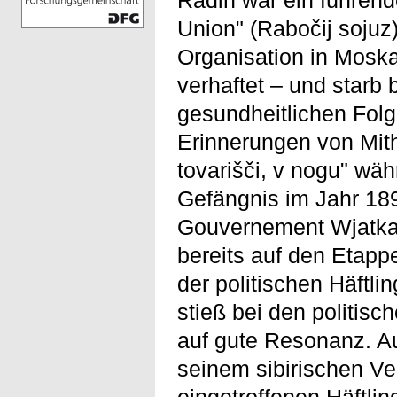
Union" (Rabočij sojuz
Organisation in Mos
verhaftet – und starb 
gesundheitlichen Fol
Erinnerungen von Mith
tovarišči, v nogu" wä
Gefängnis im Jahr 189
Gouvernement Wjatka)
bereits auf den Etapp
der politischen Häftli
stieß bei den politis
auf gute Resonanz. Au
seinem sibirischen V
eingetroffenen Häftli