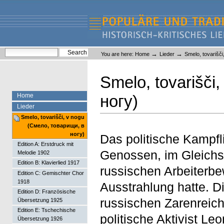
Skip
Skip
to
to
content.
navigation
Liederlexikon
Personal
Search Site
→
→
You are here:
Home
Lieder
Smelo, tovarišč
tools
Advanced Search…
Smelo, tovarišči
Home
ногу)
Lieder
Smelo, tovarišči, v nogu
(Смело, товарищи, в
ногу)
Das politische Kampfli
Edition A: Erstdruck mit
Genossen, im Gleichsc
Melodie 1902
Edition B: Klavierlied 1917
russischen Arbeiterbe
Edition C: Gemischter Chor
1918
Ausstrahlung hatte. D
Edition D: Französische
russischen Zarenreich
Übersetzung 1925
Edition E: Tschechische
politische Aktivist Leo
Übersetzung 1926