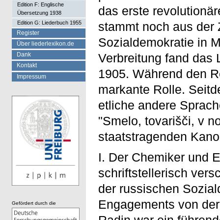
Edition F: Englische
das erste revolutionä
Übersetzung 1938
Edition G: Liederbuch 1955
stammt noch aus der Z
Register
Sozialdemokratie in M
Über liederlexikon.de
Verbreitung fand das 
Dank
Kontakt
1905. Während den Re
Impressum
markante Rolle. Seitd
etliche andere Sprach
"Smelo, tovarišči, v 
staatstragenden Kanon
I. Der Chemiker und E
schriftstellerisch vers
der russischen Sozial
Engagements von der z
Gefördert durch die
Radin war ein führend