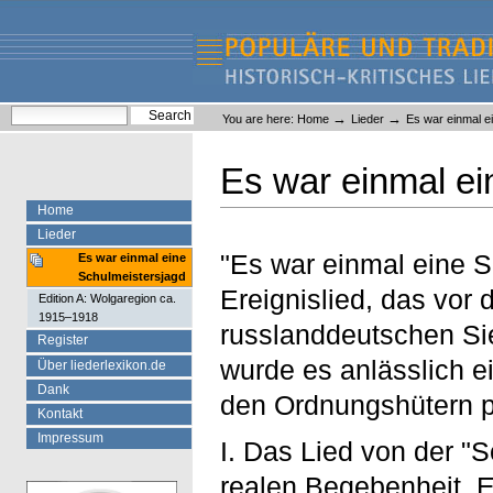
Skip
Skip
to
to
content.
navigation
Liederlexikon
Personal
Search Site
→
→
You are here:
Home
Lieder
Es war einmal e
tools
Advanced Search…
Es war einmal ei
Home
Lieder
"Es war einmal eine S
Es war einmal eine
Schulmeistersjagd
Ereignislied, das vor
Edition A: Wolgaregion ca.
1915–1918
russlanddeutschen Sie
Register
wurde es anlässlich e
Über liederlexikon.de
Dank
den Ordnungshütern 
Kontakt
Impressum
I. Das Lied von der "
realen Begebenheit. E