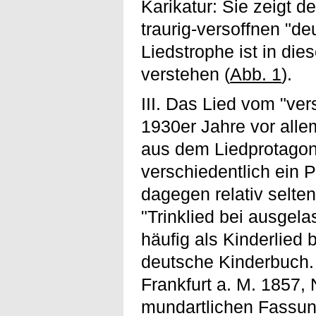
Karikatur: Sie zeigt 
traurig-versoffnen "deu
Liedstrophe ist in die
verstehen (
Abb. 1
).
III. Das Lied vom "ve
1930er Jahre vor alle
aus dem Liedprotago
verschiedentlich ein
dagegen relativ selte
"Trinklied bei ausgel
häufig als Kinderlied
deutsche Kinderbuch. 
Frankfurt a. M. 1857, 
mundartlichen Fassun