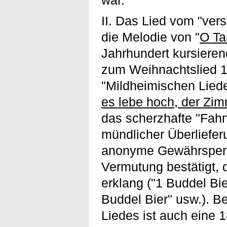
II. Das Lied vom "ver
die Melodie von "
O T
Jahrhundert kursiere
zum Weihnachtslied 1
"Mildheimischen Lieder
es lebe hoch, der Zi
das scherzhafte "Fah
mündlicher Überliefer
anonyme Gewährsperso
Vermutung bestätigt, 
erklang ("1 Buddel Bi
Buddel Bier" usw.). Be
Liedes ist auch eine 