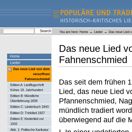
Skip
Skip
to
to
content.
navigation
Liederlexikon
Personal
Search Site
→
→
You are here:
Home
Lieder
Das neue Lied 
tools
Advanced Search…
Das neue Lied v
Home
Fahnenschmied
Lieder
Das neue Lied von dem
versoffnen
Fahnenschmied
Das seit dem frühen 1
Edition A: Liedflugschrift
Lied, das neue Lied 
frühes 19. Jahrhundert
Edition B: Mündliche
Pfannenschmied, Nagel
Überlieferung 1839
Edition C: Liederbuch 1843
mündlich tradiert wor
Edition D: Trinklied 1927
überwiegend auf die 
Edition E: Kinderlied vor
1932
I. In einer undatierte
Abb. 1: Politische Karikatur