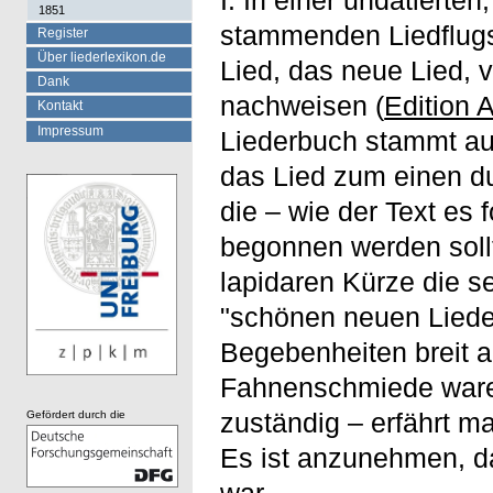
1851
stammenden Liedflugsc
Register
Über liederlexikon.de
Lied, das neue Lied,
Dank
nachweisen (
Edition 
Kontakt
Impressum
Liederbuch stammt au
das Lied zum einen du
die – wie der Text es f
begonnen werden sollt
lapidaren Kürze die se
"schönen neuen Lieder
Begebenheiten breit 
Fahnenschmiede waren
zuständig – erfährt ma
Gefördert durch die
Es ist anzunehmen, da
war.