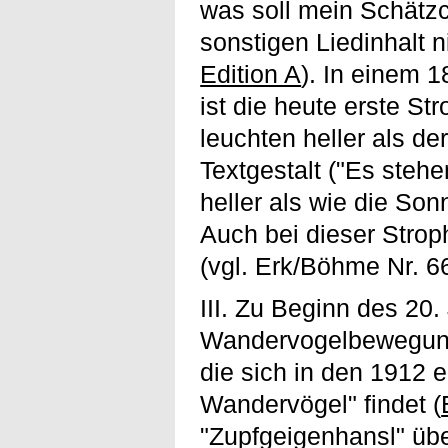
was soll mein Schät
sonstigen Liedinhalt 
Edition A
). In einem 
ist die heute erste S
leuchten heller als de
Textgestalt ("Es steh
heller als wie die Son
Auch bei dieser Stro
(vgl. Erk/Böhme Nr. 6
III. Zu Beginn des 20
Wandervogelbewegung 
die sich in den 1912 
Wandervögel" findet (
"Zupfgeigenhansl" üb