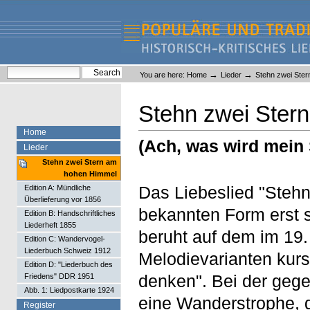
Skip
Skip
to
to
content.
navigation
Liederlexikon
Personal
Search Site
→
→
You are here:
Home
Lieder
Stehn zwei Ste
tools
Advanced Search…
Stehn zwei Ster
Home
(Ach, was wird mein
Lieder
Stehn zwei Stern am
hohen Himmel
Das Liebeslied "Stehn
Edition A: Mündliche
Überlieferung vor 1856
bekannten Form erst s
Edition B: Handschriftliches
Liederheft 1855
beruht auf dem im 19. 
Edition C: Wandervogel-
Liederbuch Schweiz 1912
Melodievarianten kur
Edition D: "Liederbuch des
denken". Bei der gege
Friedens" DDR 1951
Abb. 1: Liedpostkarte 1924
eine Wanderstrophe, d
Register