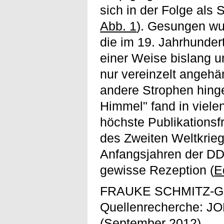
sich in der Folge als
Abb. 1
). Gesungen wu
die im 19. Jahrhunder
einer Weise bislang un
nur vereinzelt angehä
andere Strophen hing
Himmel" fand in viel
höchste Publikations
des Zweiten Weltkrieg
Anfangsjahren der DDR
gewisse Rezeption (
E
FRAUKE SCHMITZ-
Quellenrecherche: 
(September 2012)