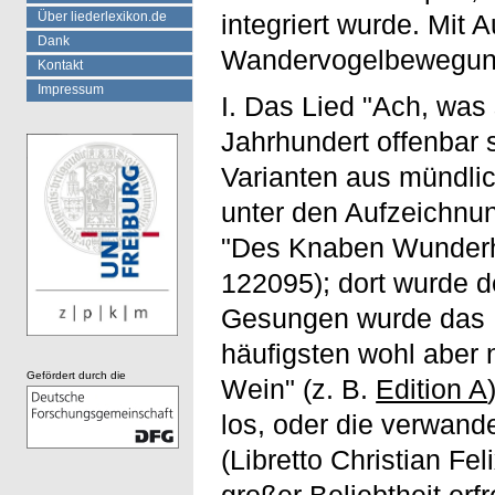
Über liederlexikon.de
integriert wurde. Mit
Dank
Wandervogelbewegung 
Kontakt
Impressum
I. Das Lied "Ach, was
Jahrhundert offenbar s
Varianten aus mündlic
unter den Aufzeichnu
"Des Knaben Wunderh
122095); dort wurde der
Gesungen wurde das L
häufigsten wohl aber
Gefördert durch die
Wein" (z. B.
Edition A
los, oder die verwand
(Libretto Christian Fe