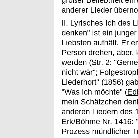
großer Beliebtheit er
anderer Lieder über
II. Lyrisches Ich des
denken" ist ein junger
Liebsten aufhält. Er e
Person drehen, aber, 
werden (Str. 2: "Gerne
nicht wär"; Folgestro
Liederhort" (1856) ga
"Was ich möchte" (
Edi
mein Schätzchen denk
anderen Liedern des 19
Erk/Böhme Nr. 1416: 
Prozess mündlicher T