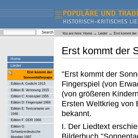
Skip
Skip
to
to
content.
navigation
Liederlexikon
Personal
Search Site
→
→
You are here:
Home
Lieder
Erst kommt der
tools
Advanced Search…
Erst kommt der 
Home
Lieder
"Erst kommt der Sonne
Erst kommt der
Sonnenkäferpapa
Fingerspiel (von Erwa
Edition A: Gedicht 1913
Edition B: Vertonung 1915
(von größeren Kindern
Edition C: Kreisspiel 1955
Ersten Weltkrieg von 
Edition D: Fingerspiel 1969
Edition E: Textvariante um
bekannt.
1946
Edition F: DDR 1966
I. Der Liedtext erschi
Edition G:
Schweizerdeutsche
Bilderbuch "Sonnenta
Mundart 1997