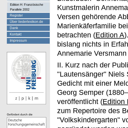
Edition H: Französische
Kunstmalerin Annemar
Parallele 2002
Versen gehörende Abbi
Register
Über liederlexikon.de
Marienkäferfamilie be
Dank
betrachten (
Edition A
)
Kontakt
Impressum
bislang nichts in Erfa
Annemarie Versmann 
II. Kurz nach der Pub
"Lautensänger" Niels 
Gedicht mit einer Mel
Georg Semper (1880–1
veröffentlicht (
Edition
zum Repertoire des Be
Gefördert durch die
"Volkskindergarten" v