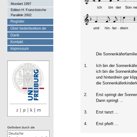
Mundart 1997
Edition H: Französische
Parallele 2002
Register
Über liederlexikon.de
Dank
Kontakt
Impressum
Die Sonnenkäferfamili
1.
Ich bin der Sonnenkäf
ich bin die Sonnenkä
und hinterdrein gar klip
die Sonnenkäferkinderl
2.
Erst springt der Sonne
Dann springt ...
3.
Erst tanzt ...
4.
Erst pfeift ...
Gefördert durch die