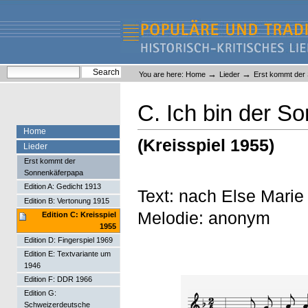
Skip
Skip
to
to
content.
navigation
Liederlexikon
Personal
Search Site
→
→
You are here:
Home
Lieder
Erst kommt der
tools
Advanced Search…
C. Ich bin der S
Home
(Kreisspiel 1955)
Lieder
Erst kommt der
Sonnenkäferpapa
Edition A: Gedicht 1913
Text: nach Else Marie
Edition B: Vertonung 1915
Melodie: anonym
Edition C: Kreisspiel
1955
Edition D: Fingerspiel 1969
Edition E: Textvariante um
1946
Edition F: DDR 1966
Edition G:
Schweizerdeutsche