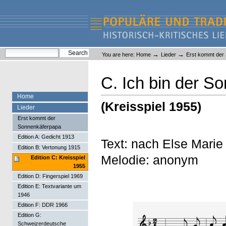
Skip
Skip
to
to
content.
navigation
Liederlexikon
Personal
Search Site
→
→
You are here:
Home
Lieder
Erst kommt der
tools
Advanced Search…
C. Ich bin der S
Home
(Kreisspiel 1955)
Lieder
Erst kommt der
Sonnenkäferpapa
Edition A: Gedicht 1913
Text: nach Else Marie
Edition B: Vertonung 1915
Melodie: anonym
Edition C: Kreisspiel
1955
Edition D: Fingerspiel 1969
Edition E: Textvariante um
1946
Edition F: DDR 1966
Edition G:
Schweizerdeutsche