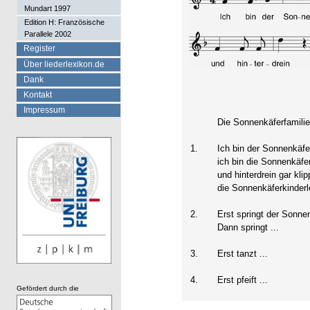
Mundart 1997
Edition H: Französische
Parallele 2002
Register
Über liederlexikon.de
Dank
Kontakt
Impressum
Die Sonnenkäferfamili
1.
Ich bin der Sonnenkäf
ich bin die Sonnenkä
und hinterdrein gar klip
die Sonnenkäferkinderl
2.
Erst springt der Sonne
Dann springt ...
3.
Erst tanzt ...
4.
Erst pfeift ...
Gefördert durch die