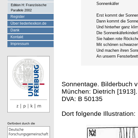
Sonnenkäfer
Edition H: Französische
Parallele 2002
Erst kommt der Sonne
Register
Dann kommt die Sonn
Über liederlexikon.de
Und hinterher ganz kli
Dank
Die Sonnenkäferkinderl
Kontakt
Sie haben rote Röckch
Impressum
Mit schönen schwarze
Und machen ihren Son
An unserm Fensterbrett
Sonnentage. Bilderbuch 
München: Dietrich [1913].
DVA: B 50135
Dort folgende Illustration:
Gefördert durch die