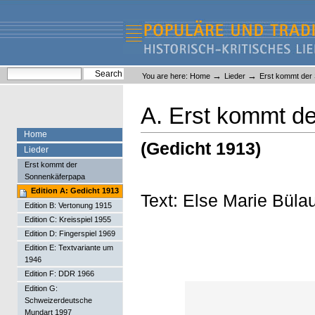
Skip
Skip
to
to
content.
navigation
Liederlexikon
Personal
Search Site
→
→
You are here:
Home
Lieder
Erst kommt der
tools
Advanced Search…
A. Erst kommt d
Home
(Gedicht 1913)
Lieder
Erst kommt der
Sonnenkäferpapa
Edition A: Gedicht 1913
Text: Else Marie Büla
Edition B: Vertonung 1915
Edition C: Kreisspiel 1955
Edition D: Fingerspiel 1969
Edition E: Textvariante um
1946
Edition F: DDR 1966
Edition G:
Schweizerdeutsche
Mundart 1997