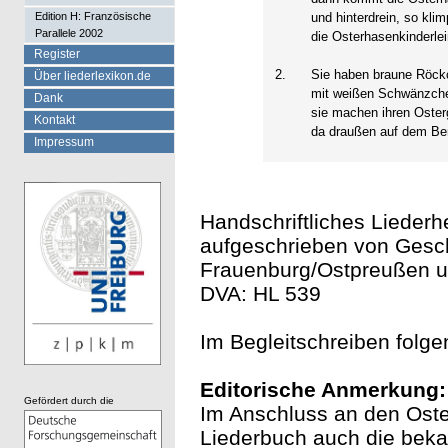
Edition H: Französische
und hinterdrein, so klim
Parallele 2002
die Osterhasenkinderlei
Register
2.
Sie haben braune Röck
Über liederlexikon.de
mit weißen Schwänzche
Dank
sie machen ihren Oste
Kontakt
da draußen auf dem Ber
Impressum
Handschriftliches Liederh
aufgeschrieben von Gesch
Frauenburg/Ostpreußen un
DVA: HL 539
Im Begleitschreiben folg
Editorische Anmerkung:
Gefördert durch die
Im Anschluss an den Oster
Liederbuch auch die beka