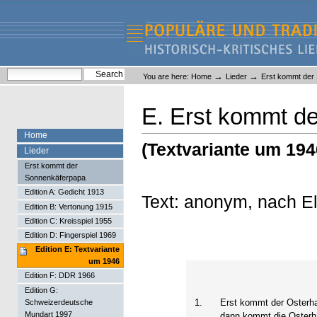
Skip
Skip
to
to
content.
navigation
Liederlexikon
Personal
Search Site
→
→
You are here:
Home
Lieder
Erst kommt der
tools
Advanced Search…
E. Erst kommt d
Home
(Textvariante um 194
Lieder
Erst kommt der
Sonnenkäferpapa
Edition A: Gedicht 1913
Text: anonym, nach E
Edition B: Vertonung 1915
Edition C: Kreisspiel 1955
Edition D: Fingerspiel 1969
Edition E: Textvariante
um 1946
Edition F: DDR 1966
Edition G:
1.
Erst kommt der Osterh
Schweizerdeutsche
Mundart 1997
dann kommt die Oster