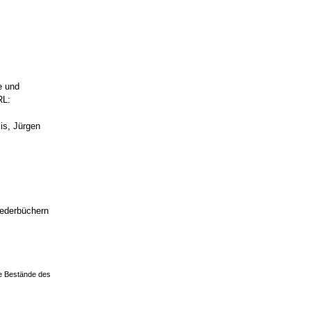
e und
RL:
is, Jürgen
iederbüchern
ie Bestände des