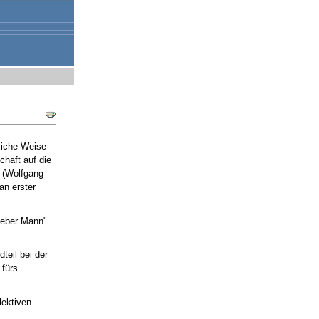
Document
Actions
dliche Weise
chaft auf die
" (Wolfgang
an erster
lieber Mann"
dteil bei der
 fürs
lektiven