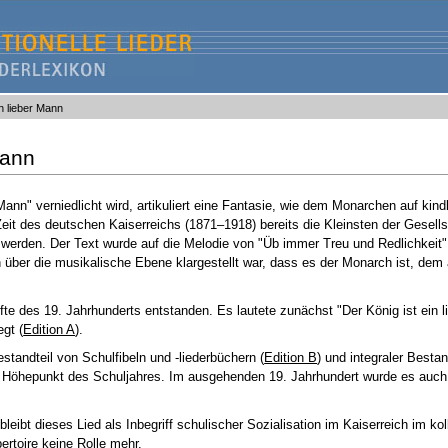
in lieber Mann
Mann
 Mann" verniedlicht wird, artikuliert eine Fantasie, wie dem Monarchen auf kin
eit des deutschen Kaiserreichs (1871–1918) bereits die Kleinsten der Gesells
 werden. Der Text wurde auf die Melodie von "Üb immer Treu und Redlichkeit
ber die musikalische Ebene klargestellt war, dass es der Monarch ist, dem 
älfte des 19. Jahrhunderts entstanden. Es lautete zunächst "Der König ist ein 
egt (
Edition A
).
standteil von Schulfibeln und -liederbüchern (
Edition B
) und integraler Bestan
s Höhepunkt des Schuljahres. Im ausgehenden 19. Jahrhundert wurde es auch
bleibt dieses Lied als Inbegriff schulischer Sozialisation im Kaiserreich im kol
ertoire keine Rolle mehr.