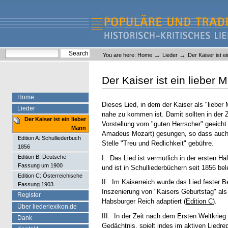
Skip
Skip
to
to
content.
navigation
Liederlexikon
Personal
Search Site
→
→
You are here:
Home
Lieder
Der Kaiser ist e
tools
Advanced Search…
Der Kaiser ist ein lieber 
Home
Dieses Lied, in dem der Kaiser als "lieber
Lieder
nahe zu kommen ist. Damit sollten in der Z
Der Kaiser ist ein lieber
Vorstellung vom "guten Herrscher" geeicht
Mann
Amadeus Mozart) gesungen, so dass auch ü
Edition A: Schulliederbuch
Stelle "Treu und Redlichkeit" gebühre.
1856
Edition B: Deutsche
I. Das Lied ist vermutlich in der ersten H
Fassung um 1900
und ist in Schulliederbüchern seit 1856 bel
Edition C: Österreichische
II. Im Kaiserreich wurde das Lied fester Be
Fassung 1903
Inszenierung von "Kaisers Geburtstag" al
Register
Habsburger Reich adaptiert (
Edition C
).
Über liederlexikon.de
III. In der Zeit nach dem Ersten Weltkrieg 
Dank
Gedächtnis, spielt indes im aktiven Liedrep