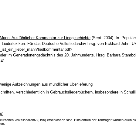
er Mann. Ausführlicher Kommentar zur Liedgeschichte
(Sept. 2004). In: Populär
ches Liederlexikon. Für das Deutsche Volksliedarchiv hrsg. von Eckhard John. U
r_ist_ein_lieber_mann/liedkommentar.pdf>
der im Generationengedächtnis des 20. Jahrhunderts. Hrsg. Barbara Stambol
–41.
wenige Aufzeichnungen aus mündlicher Überlieferung
schriften, verschiedentlich in Gebrauchsliederbüchern, insbesondere in Schull
g)
 Deutschen Volksliedarchiv (DVA) erschlossen sind. Hinsichtlich der Tonträger wurden auch d
gen.