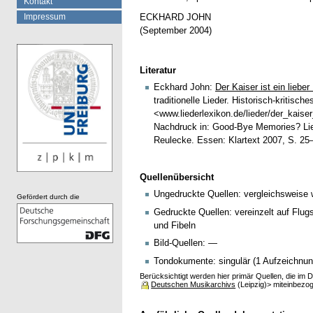
Kontakt
Impressum
ECKHARD JOHN
(September 2004)
Literatur
Eckhard John:
Der Kaiser ist ein lieb
traditionelle Lieder. Historisch-kritis
<www.liederlexikon.de/lieder/der_kaise
Nachdruck in: Good-Bye Memories? Lie
Reulecke. Essen: Klartext 2007, S. 25
Quellenübersicht
Ungedruckte Quellen: vergleichsweise 
Gefördert durch die
Gedruckte Quellen: vereinzelt auf Flug
und Fibeln
Bild-Quellen: —
Tondokumente: singulär (1 Aufzeichnun
Berücksichtigt werden hier primär Quellen, die im
Deutschen Musikarchivs
(Leipzig)> miteinbezo