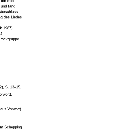
 ich mich
 und fand
gsbeschluss
ng des Liedes
k 1987).
PD
tsrockgruppe
2), S. 13–15.
orwort).
aus Vorwort).
elm Schepping