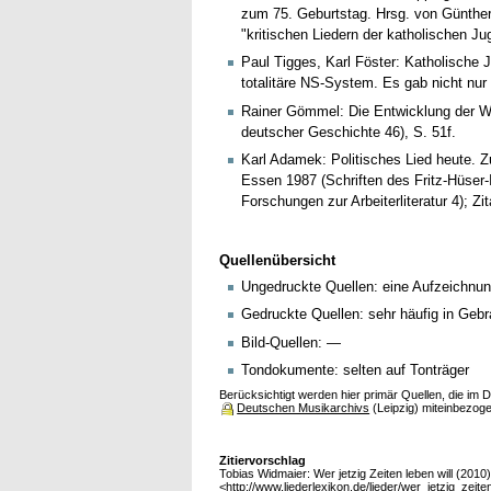
zum 75. Geburtstag. Hrsg. von Günther N
"kritischen Liedern der katholischen J
Paul Tigges, Karl Föster: Katholische
totalitäre NS-System. Es gab nicht nur
Rainer Gömmel: Die Entwicklung der Wi
deutscher Geschichte 46), S. 51f.
Karl Adamek: Politisches Lied heute. Z
Essen 1987 (Schriften des Fritz-Hüser-I
Forschungen zur Arbeiterliteratur 4); Zit
Quellenübersicht
Ungedruckte Quellen: eine Aufzeichnun
Gedruckte Quellen: sehr häufig in Geb
Bild-Quellen: —
Tondokumente: selten auf Tonträger
Berücksichtigt werden hier primär Quellen, die im
Deutschen Musikarchivs
(Leipzig) miteinbezog
Zitiervorschlag
Tobias Widmaier: Wer jetzig Zeiten leben will (2010).
<http://www.liederlexikon.de/lieder/wer_jetzig_zeite