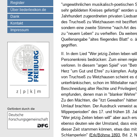
Register
"ungewöhnlichen musikalisch-poetischen Si
Über liederlexikon.de
sehr gebildeten Kreises gefertigt" worden 
Jahrhundert zugeordneten privaten Liedsam
Dank
des Truchseß zu Wetzhausen mit bezifferte
Kontakt
sondern eine zweite Stimme "nach Art des
Impressum
zu "neuem Leben" zu verhelfen. Da weitere B
Quellenangabe "altes fliegendes Blatt" o. ä
gegriffen.
II. In dem Lied "Wer jetzig Zeiten leben 
Personenkreis bedrücken: Zum einen regie
verloren. In diesem "argen Spiel" von "Bet
Herz "um Gut und Ehre" zu kämpfen. Aufgr
von Truchseß zu Wetzhausen scheint es de
unterfränkischen, schon im Mittelalter na
Beschneidung alter Rechte und Privilegi
empfunden, denen man in "blanker Wehre" 
Zu den Mächten, die "itzt Gewalten" hätten
Umlauf brachten. Der Ausdruck verweist au
Gefördert durch die
Wipperperioden" des 17. und frühen 18. J
"Wer jetzig Zeiten leben will" aber auch e
ebenso deuten wie der Umstand, dass einige
dieser Zeit stammen können, etwa das mit e
Schlamperlein" (
Erk/Böhme 1893
, Bd. 2, N