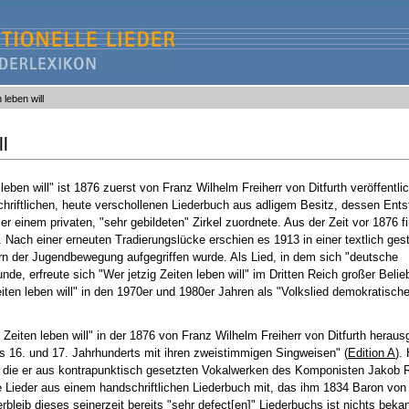
 leben will
ll
 leben will" ist 1876 zuerst von Franz Wilhelm Freiherr von Ditfurth veröffentli
riftlichen, heute verschollenen Liederbuch aus adligem Besitz, dessen Ents
er einem privaten, "sehr gebildeten" Zirkel zuordnete. Aus der Zeit vor 1876 f
. Nach einer erneuten Tradierungslücke erschien es 1913 in einer textlich gest
rn der Jugendbewegung aufgegriffen wurde. Als Lied, in dem sich "deutsche
de, erfreute sich "Wer jetzig Zeiten leben will" im Dritten Reich großer Belieb
ten leben will" in den 1970er und 1980er Jahren als "Volkslied demokratisch
ig Zeiten leben will" in der 1876 von Franz Wilhelm Freiherr von Ditfurth hera
s 16. und 17. Jahrhunderts mit ihren zweistimmigen Singweisen" (
Edition A
).
, die er aus kontrapunktisch gesetzten Vokalwerken des Komponisten Jakob 
ere Lieder aus einem handschriftlichen Liederbuch mit, das ihm 1834 Baron vo
leib dieses seinerzeit bereits "sehr defect[en]" Liederbuchs ist nichts bekan