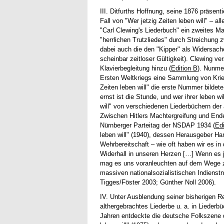
III. Ditfurths Hoffnung, seine 1876 präsent
Fall von "Wer jetzig Zeiten leben will" – 
"Carl Clewing's Liederbuch" ein zweites M
"herrlichen Trutzliedes" durch Streichung 
dabei auch die den "Kipper" als Widersacher
scheinbar zeitloser Gültigkeit). Clewing ve
Klavierbegleitung hinzu (
Edition B
). Nunme
Ersten Weltkriegs eine Sammlung von Krieg
Zeiten leben will" die erste Nummer bildete
ernst ist die Stunde, und wer ihrer leben 
will" von verschiedenen Liederbüchern der 
Zwischen Hitlers Machtergreifung und Ende 
Nürnberger Parteitag der NSDAP 1934 (
Edi
leben will" (1940), dessen Herausgeber Ha
Wehrbereitschaft – wie oft haben wir es i
Widerhall in unseren Herzen […] Wenn es 
mag es uns voranleuchten auf dem Wege zu
massiven nationalsozialistischen Indienstn
Tigges/Föster 2003; Günther Noll 2006).
IV. Unter Ausblendung seiner bisherigen Re
althergebrachtes Liederbe u. a. in Liederb
Jahren entdeckte die deutsche Folkszene