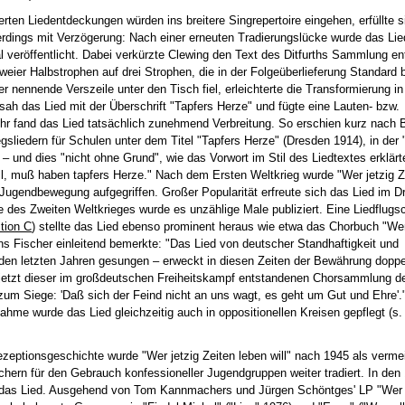
ierten Liedentdeckungen würden ins breitere Singrepertoire eingehen, erfüllte s
allerdings mit Verzögerung: Nach einer erneuten Tradierungslücke wurde das Lie
al veröffentlicht. Dabei verkürzte Clewing den Text des Ditfurths Sammlung
zweier Halbstrophen auf drei Strophen, die in der Folgeüberlieferung Standard 
 nennende Verszeile unter den Tisch fiel, erleichterte die Transformierung in
rsah das Lied mit der Überschrift "Tapfers Herze" und fügte eine Lauten- bzw.
hr fand das Lied tatsächlich zunehmend Verbreitung. So erschien kurz nach 
sliedern für Schulen unter dem Titel "Tapfers Herze" (Dresden 1914), in der 
 – und dies "nicht ohne Grund", wie das Vorwort im Stil des Liedtextes erklärt
will, muß haben tapfers Herze." Nach dem Ersten Weltkrieg wurde "Wer jetzig Z
Jugendbewegung aufgegriffen. Großer Popularität erfreute sich das Lied im Dr
des Zweiten Weltkrieges wurde es unzählige Male publiziert. Eine Liedflugsch
tion C
) stellte das Lied ebenso prominent heraus wie etwa das Chorbuch "Wer
ns Fischer einleitend bemerkte: "Das Lied von deutscher Standhaftigkeit und
n den letzten Jahren gesungen – erweckt in diesen Zeiten der Bewährung doppe
jetzt dieser im großdeutschen Freiheitskampf entstandenen Chorsammlung den
m Siege: 'Daß sich der Feind nicht an uns wagt, es geht um Gut und Ehre'."
ahme wurde das Lied gleichzeitig auch in oppositionellen Kreisen gepflegt (s.
zeptionsgeschichte wurde "Wer jetzig Zeiten leben will" nach 1945 als vermei
üchern für den Gebrauch konfessioneller Jugendgruppen weiter tradiert. In den
 das Lied. Ausgehend von Tom Kannmachers und Jürgen Schöntges' LP "Wer j