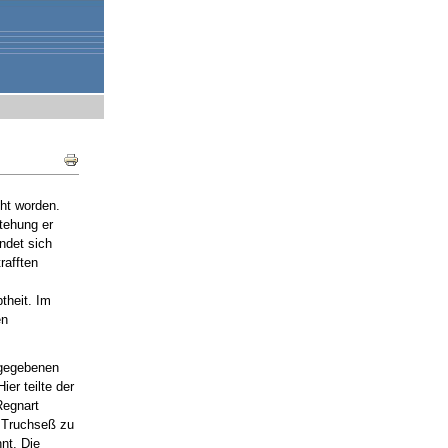
Document
Actions
cht worden.
tehung er
indet sich
rafften
theit. Im
en
usgegebenen
 Hier teilte der
Regnart
n Truchseß zu
nt. Die