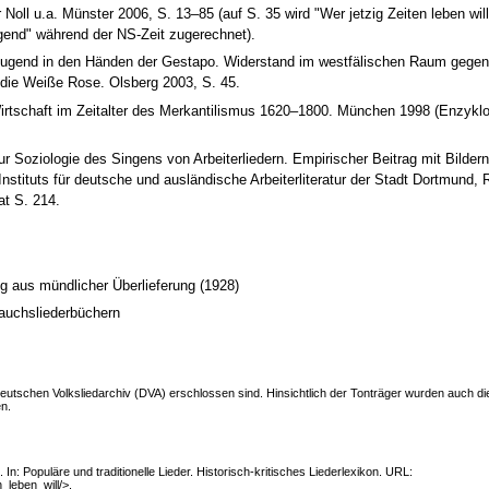
oll u.a. Münster 2006, S. 13–85 (auf S. 35 wird "Wer jetzig Zeiten leben wil
ugend" während der NS-Zeit zugerechnet).
 Jugend in den Händen der Gestapo. Widerstand im westfälischen Raum gege
 die Weiße Rose. Olsberg 2003, S. 45.
rtschaft im Zeitalter des Merkantilismus 1620–1800. München 1998 (Enzykl
ur Soziologie des Singens von Arbeiterliedern. Empirischer Beitrag mit Bilder
nstituts für deutsche und ausländische Arbeiterliteratur der Stadt Dortmund, 
at S. 214.
g aus mündlicher Überlieferung (1928)
rauchsliederbüchern
 Deutschen Volksliedarchiv (DVA) erschlossen sind. Hinsichtlich der Tonträger wurden auch d
en.
 In: Populäre und traditionelle Lieder. Historisch-kritisches Liederlexikon. URL:
n_leben_will/>.