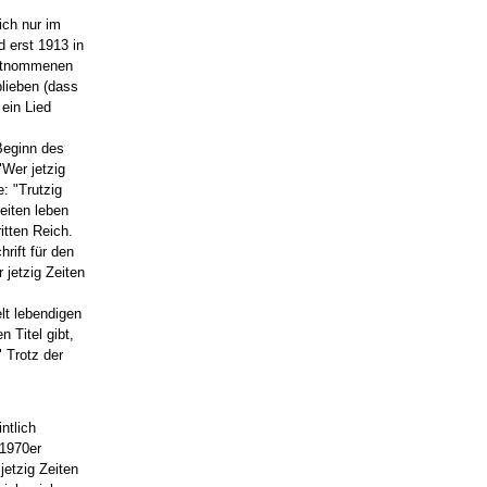
ich nur im
d erst 1913 in
 entnommenen
blieben (dass
 ein Lied
Beginn des
"Wer jetzig
e: "Trutzig
eiten leben
itten Reich.
rift für den
 jetzig Zeiten
lt lebendigen
 Titel gibt,
 Trotz der
ntlich
 1970er
etzig Zeiten