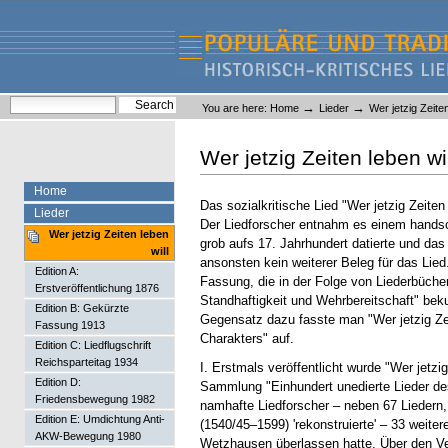
Skip
Skip
to
to
content.
navigation
Liederlexikon
Personal
Search Site
→
→
You are here:
Home
Lieder
Wer jetzig Zeiten
tools
Advanced Search…
Wer jetzig Zeiten leben wi
Home
Das sozialkritische Lied "Wer jetzig Zeiten
Lieder
Der Liedforscher entnahm es einem handsch
Wer jetzig Zeiten leben
grob aufs 17. Jahrhundert datierte und das 
will
ansonsten kein weiterer Beleg für das Lied
Edition A:
Fassung, die in der Folge von Liederbüche
Erstveröffentlichung 1876
Standhaftigkeit und Wehrbereitschaft" bekun
Edition B: Gekürzte
Gegensatz dazu fasste man "Wer jetzig Zei
Fassung 1913
Charakters" auf.
Edition C: Liedflugschrift
Reichsparteitag 1934
I. Erstmals veröffentlicht wurde "Wer jetz
Edition D:
Sammlung "Einhundert unedierte Lieder de
Friedensbewegung 1982
namhafte Liedforscher – neben 67 Liedern
Edition E: Umdichtung Anti-
(1540/45–1599) 'rekonstruierte' – 33 weit
AKW-Bewegung 1980
Wetzhausen überlassen hatte. Über den Verb