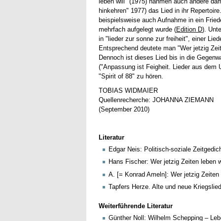
leben will" (1975) nahmen auch andere dam
hinkehren" 1977) das Lied in ihr Repertoi
beispielsweise auch Aufnahme in ein Frie
mehrfach aufgelegt wurde (
Edition D
). Unt
in "lieder zur sonne zur freiheit", einer 
Entsprechend deutete man "Wer jetzig Zeit
Dennoch ist dieses Lied bis in die Gegenwa
("Anpassung ist Feigheit. Lieder aus dem U
"Spirit of 88" zu hören.
TOBIAS WIDMAIER
Quellenrecherche: JOHANNA ZIEMANN
(September 2010)
Literatur
Edgar Neis: Politisch-soziale Zeitgedic
Hans Fischer: Wer jetzig Zeiten leben wi
A. [= Konrad Ameln]: Wer jetzig Zeiten 
Tapfers Herze. Alte und neue Kriegslie
Weiterführende Literatur
Günther Noll: Wilhelm Schepping – Leb