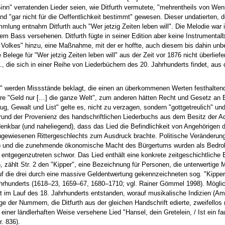
nn" verratenden Lieder seien, wie Ditfurth vermutete, "mehrentheils von Wen
und "gar nicht für die Oeffentlichkeit bestimmt" gewesen. Dieser undatierten, 
mlung entnahm Ditfurth auch "Wer jetzig Zeiten leben will". Die Melodie war
m Bass versehenen. Ditfurth fügte in seiner Edition aber keine Instrumentalb
 Volkes" hinzu, eine Maßnahme, mit der er hoffte, auch diesem bis dahin unb
elege für "Wer jetzig Zeiten leben will" aus der Zeit vor 1876 nicht überliefert
., die sich in einer Reihe von Liederbüchern des 20. Jahrhunderts findet, aus 
will" werden Missstände beklagt, die einen an überkommenen Werten festhalten
re "Geld nur […] die ganze Welt", zum anderen hätten Recht und Gesetz an
rug, Gewalt und List" gelte es, nicht zu verzagen, sondern "gottgetreulich" un
und der Provenienz des handschriftlichen Liederbuchs aus dem Besitz der Ad
nkbar (und naheliegend), dass das Lied die Befindlichkeit von Angehörigen 
chgewiesenen Rittergeschlechts zum Ausdruck brachte. Politische Veränderunge
en) und die zunehmende ökonomische Macht des Bürgertums wurden als Bedr
entgegenzutreten schwor. Das Lied enthält eine konkrete zeitgeschichtlich
, zählt Str. 2 den "Kipper", eine Bezeichnung für Personen, die unterwertige 
f die drei durch eine massive Geldentwertung gekennzeichneten sog. "Kipper
ahrhunderts (1618–23, 1659–67, 1680–1710; vgl. Rainer Gömmel 1998). Möglic
rst im Lauf des 18. Jahrhunderts entstanden, worauf musikalische Indizien (A
 der Nummern, die Ditfurth aus der gleichen Handschrift edierte, zweifellos 
iner ländlerhaften Weise versehene Lied "Hansel, dein Gretelein, / Ist ein fa
r. 836).