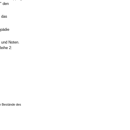
l" den
n das
opädie
n und Noten.
Reihe 2:
ie Bestände des