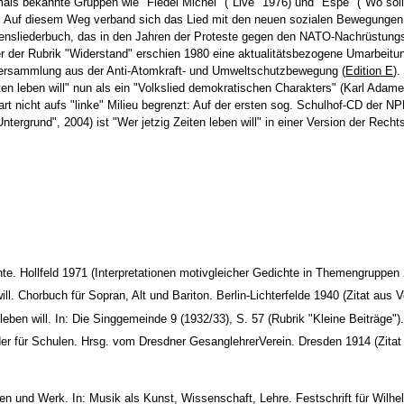
als bekannte Gruppen wie "Fiedel Michel" ("Live" 1976) und "Espe" ("Wo soll
re. Auf diesem Weg verband sich das Lied mit den neuen sozialen Bewegungen
densliederbuch, das in den Jahren der Proteste gegen den NATO-Nachrüstun
er der Rubrik "Widerstand" erschien 1980 eine aktualitätsbezogene Umarbeitu
Liedersammlung aus der Anti-Atomkraft- und Umweltschutzbewegung (
Edition E
).
en leben will" nun als ein "Volkslied demokratischen Charakters" (Karl Adame
rt nicht aufs "linke" Milieu begrenzt: Auf der ersten sog. Schulhof-CD der N
ntergrund", 2004) ist "Wer jetzig Zeiten leben will" in einer Version der Rech
hte. Hollfeld 1971 (Interpretationen motivgleicher Gedichte in Themengruppen 
ll. Chorbuch für Sopran, Alt und Bariton. Berlin-Lichterfelde 1940 (Zitat aus V
leben will. In: Die Singgemeinde 9 (1932/33), S. 57 (Rubrik "Kleine Beiträge").
der für Schulen. Hrsg. vom Dresdner GesanglehrerVerein. Dresden 1914 (Zitat 
en und Werk. In: Musik als Kunst, Wissenschaft, Lehre. Festschrift für Wilh