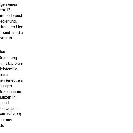
igen eines
dem 17.
 im Liederbuch
egleitung,
ekannten Lied
 sind, ist die
der Luft
den
 Bedeutung
d mit tapferem
elsfamilie
dieses
n (erlebt als
ohungen
e Bezugnahme:
Münzen in
- und
herweise ist
meln 1932/33)
nur aus
uls