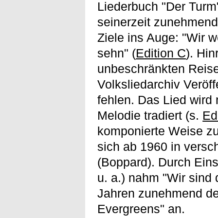
Liederbuch "Der Turm" 
seinerzeit zunehmend
Ziele ins Auge: "Wir 
sehn" (
Edition C
). Hi
unbeschränkten Reise
Volksliedarchiv Veröf
fehlen. Das Lied wird
Melodie tradiert (s.
Ed
komponierte Weise zu 
sich ab 1960 in versc
(Boppard). Durch Eins
u. a.) nahm "Wir sind
Jahren zunehmend den
Evergreens" an.