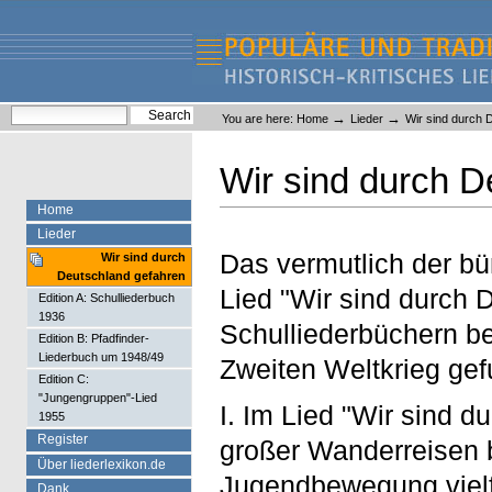
Skip
Skip
to
to
content.
navigation
Liederlexikon
Personal
Search Site
→
→
You are here:
Home
Lieder
Wir sind durch 
tools
Advanced Search…
Wir sind durch D
Home
Lieder
Das vermutlich der 
Wir sind durch
Deutschland gefahren
Lied "Wir sind durch 
Edition A: Schulliederbuch
1936
Schulliederbüchern be
Edition B: Pfadfinder-
Liederbuch um 1948/49
Zweiten Weltkrieg ge
Edition C:
"Jungengruppen"-Lied
I. Im Lied "Wir sind 
1955
Register
großer Wanderreisen 
Über liederlexikon.de
Jugendbewegung viel
Dank