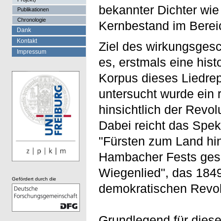
bekannter Dichter wi
Publikationen
Chronologie
Kernbestand im Bereic
Dank
Kontakt
Ziel des wirkungsgesc
Impressum
es, erstmals eine his
Korpus dieses Liedrep
untersucht wurde ein r
hinsichtlich der Revol
Dabei reicht das Spek
"Fürsten zum Land hi
Hambacher Fests ges
Wiegenlied", das 1849
Gefördert durch die
demokratischen Revol
Grundlegend für dies