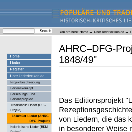
Skip
Skip
to
to
content.
navigation
Liederlexikon
Personal
Search Site
→
→
You are here:
Home
Über liederlexikon.de
F
tools
Advanced Search…
AHRC–DFG-Projek
Home
1848/49"
Lieder
Register
Über liederlexikon.de
Projektbeschreibung
Editionskonzept
Forschungs- und
Das Editionsprojekt "
Editionsprojekte
Traditionelle Lieder (DFG-
Rezeptionsgeschichte
Projekt)
1848/49er-Lieder (AHRC-
von Liedern, die das 
DFG-Projekt)
in besonderer Weise m
Kolonistische Lieder (BKM-
Projekt)