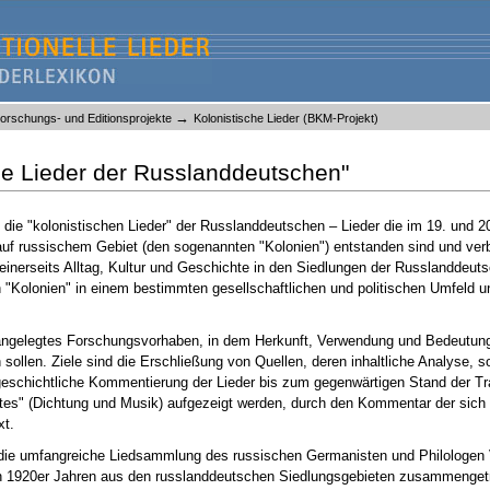
→
orschungs- und Editionsprojekte
Kolonistische Lieder (BKM-Projekt)
he Lieder der Russlanddeutschen"
ie "kolonistischen Lieder" der Russlanddeutschen – Lieder die im 19. und 2
uf russischem Gebiet (den sogenannten "Kolonien") entstanden sind und verb
 einerseits Alltag, Kultur und Geschichte in den Siedlungen der Russlanddeut
n "Kolonien" in einem bestimmten gesellschaftlichen und politischen Umfeld 
h angelegtes Forschungsvorhaben, in dem Herkunft, Verwendung und Bedeutung
sollen. Ziele sind die Erschließung von Quellen, deren inhaltliche Analyse, s
nsgeschichtliche Kommentierung der Lieder bis zum gegenwärtigen Stand der Tr
xtes" (Dichtung und Musik) aufgezeigt werden, durch den Kommentar der sich 
xt.
die umfangreiche Liedsammlung des russischen Germanisten und Philologen 
en 1920er Jahren aus den russlanddeutschen Siedlungsgebieten zusammenget