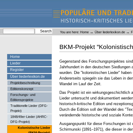
Skip
Skip
to
to
content.
navigation
Liederlexikon
Personal
Search Site
→
→
You are here:
Home
Über liederlexikon.de
F
tools
Advanced Search…
BKM-Projekt "Kolonistisc
Home
Gegenstand des Forschungsprojektes sind d
Lieder
Jahrhundert in den deutschen Siedlungen a
Register
wurden. Die "kolonistischen Lieder" haben
Über liederlexikon.de
Andererseits spiegeln sie das Leben in de
Projektbeschreibung
Wandel im Lauf der Zeit.
Editionskonzept
Das Projekt ist ein wirkungsgeschichtlic
Forschungs- und
Lieder untersucht und dokumentiert werden 
Editionsprojekte
historisch-kritische Edition und rezeptio
Traditionelle Lieder (DFG-
Durch die Edition soll der Wandel des "Te
Projekt)
verändernde historische und soziale Konte
1848/49er-Lieder (AHRC-
DFG-Projekt)
Ausgangspunkt für diese Forschungen ist 
Kolonistische Lieder
Schirmunski (1891–1971), die dieser in d
(BKM-Projekt)