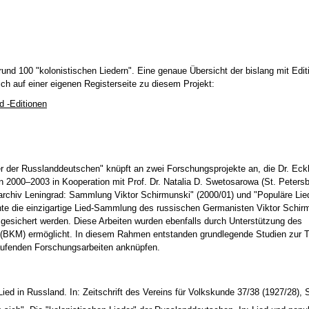
 rund 100 "kolonistischen Liedern". Eine genaue Übersicht der bislang mit Edit
ich auf einer eigenen Registerseite zu diesem Projekt:
d -Editionen
r der Russlanddeutschen" knüpft an zwei Forschungsprojekte an, die Dr. Eck
n 2000–2003 in Kooperation mit Prof. Dr. Natalia D. Swetosarowa (St. Petersb
archiv Leningrad: Sammlung Viktor Schirmunski" (2000/01) und "Populäre Lie
te die einzigartige Lied-Sammlung des russischen Germanisten Viktor Schir
und gesichert werden. Diese Arbeiten wurden ebenfalls durch Unterstützung des
 (BKM) ermöglicht. In diesem Rahmen entstanden grundlegende Studien zur 
laufenden Forschungsarbeiten anknüpfen.
ied in Russland. In: Zeitschrift des Vereins für Volkskunde 37/38 (1927/28), 