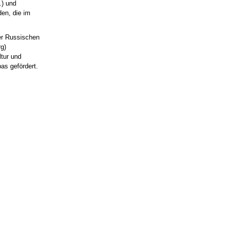
.) und
en, die im
r Russischen
rg)
tur und
as gefördert.