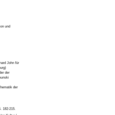
ion und
hard John für
urg)
der der
munski
Thematik der
S. 182-215.