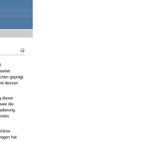
Document
Actions
0.
reitet
schen geprägt.
und dessen
 dieser
owie die
adierung.
stets
Viktor
ragen hat.