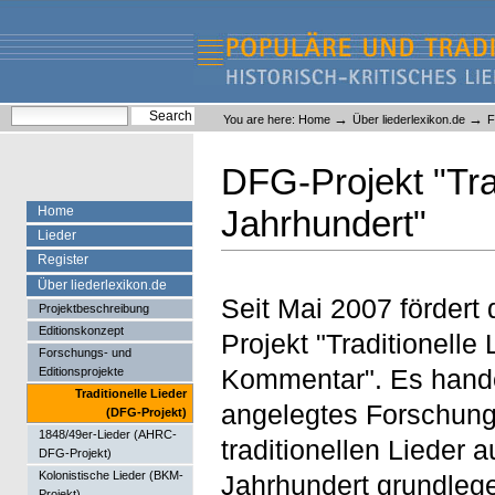
Skip
Skip
to
to
content.
navigation
Liederlexikon
Personal
Search Site
→
→
You are here:
Home
Über liederlexikon.de
F
tools
Advanced Search…
DFG-Projekt "Trad
Home
Jahrhundert"
Lieder
Register
Über liederlexikon.de
Seit Mai 2007 förder
Projektbeschreibung
Editionskonzept
Projekt "Traditionelle
Forschungs- und
Kommentar". Es hande
Editionsprojekte
Traditionelle Lieder
angelegtes Forschung
(DFG-Projekt)
1848/49er-Lieder (AHRC-
traditionellen Lieder
DFG-Projekt)
Kolonistische Lieder (BKM-
Jahrhundert grundlege
Projekt)