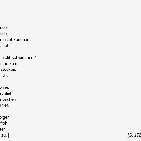
nder,
lieb,
n nicht kommen,
 tief.
u nicht schwimmen?
imme zu mir:
ufstecken,
 dir."
onne,
schlief;
uslöschen
 tief.
orgen,
froh,
ter,
zu. |
[S. 172