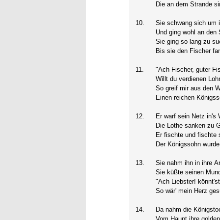
Die an dem Strande si
10.
Sie schwang sich um i
Und ging wohl an den 
Sie ging so lang zu su
Bis sie den Fischer fa
11.
"Ach Fischer, guter Fi
Willt du verdienen Loh
So greif mir aus den W
Einen reichen Königss
12.
Er warf sein Netz in's
Die Lothe sanken zu G
Er fischte und fischte 
Der Königssohn wurde 
13.
Sie nahm ihn in ihre A
Sie küßte seinen Mun
"Ach Liebster! könnt's
So wär' mein Herz ges
14.
Da nahm die Königsto
Vom Haupt ihre golden