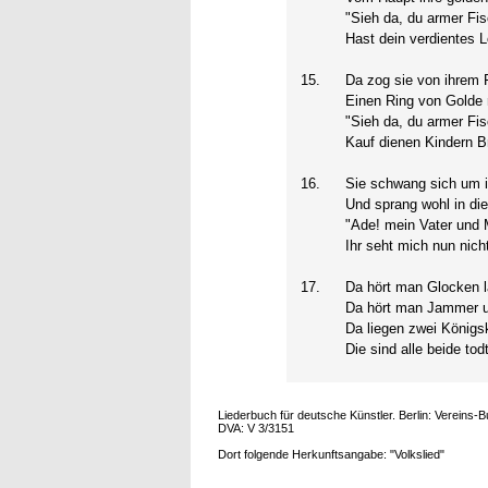
"Sieh da, du armer Fis
Hast dein verdientes L
15.
Da zog sie von ihrem 
Einen Ring von Golde 
"Sieh da, du armer Fis
Kauf dienen Kindern B
16.
Sie schwang sich um i
Und sprang wohl in di
"Ade! mein Vater und M
Ihr seht mich nun nich
17.
Da hört man Glocken l
Da hört man Jammer u
Da liegen zwei Königsk
Die sind alle beide todt
Liederbuch für deutsche Künstler. Berlin: Vereins-
DVA: V 3/3151
Dort folgende Herkunftsangabe: "Volkslied"