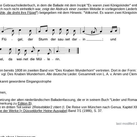
te Gebrauchsliederbuch, in dem die Ballade mit dem Incipit "Es waren zwei Königskinder" ent
 noch nicht einheitlich war, zeigt der Abdruck einer zweiten Melodie in vorliegendem Liederb
hle, die dreht ihre Flügel
") beigegeben mit dem Hinweis: "Volksmel. Es waren zwei Königskin
ren bereits 1808 im zweiten Band von "Des Knaben Wunderhorn" vertreten. Dort in der Form
eb"; vgl. Des Knaben Wunderhorn. Alte deutsche Lieder. Gesammelt von L. A. v. Arnim und Cle
bekannt gewordene Eingangsstrophe
men,
etzung der alten niederländischen Balladenfassung, die er in seinem Buch "Lieder und Roma
Anmerkung zu
Edition B
).
 dritten Teil seiner 2Reisebilder2 zitiert (I. Die Reise von München nach Genua. Kapitel XII
be der Werke [= Düsseldorfer Heine-Ausgabe]
Band 7/1 (1986), S. 37.
last modified