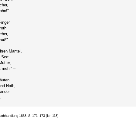
cher,
ohn!"
Finger
roth:
cher,
rod!"
hren Mantel,
e See:
utter,
t meh!" –
äuten,
nd Noth,
inder,
.
Buchhandlung 1833, S. 171–173 (Nr. 113).