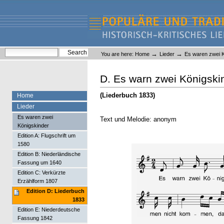
Skip
Skip
to
to
content.
navigation
Liederlexikon
Personal
Search Site
→
→
You are here:
Home
Lieder
Es waren zwei K
tools
Advanced Search…
D. Es warn zwei Königski
(Liederbuch 1833)
Home
Lieder
Es waren zwei
Text und Melodie: anonym
Königskinder
Edition A: Flugschrift um
1580
Edition B: Niederländische
Fassung um 1640
Edition C: Verkürzte
Erzählform 1807
Edition D: Liederbuch
1833
Edition E: Niederdeutsche
Fassung 1842