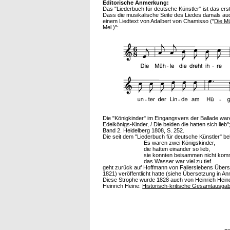
Editorische Anmerkung:
Das "Liederbuch für deutsche Künstler" ist das ers
Dass die musikalische Seite des Liedes damals auch
einem Liedtext von Adalbert von Chamisso ("
Die Mü
Mel.)":
Die "Königkinder" im Eingangsvers der Ballade wa
Edelkönigs-Kinder, / Die beiden die hatten sich li
Band 2. Heidelberg 1808, S. 252.
Die seit dem "Liederbuch für deutsche Künstler" 
Es waren zwei Königskinder,
die hatten einander so lieb,
sie konnten beisammen nicht kom
das Wasser war viel zu tief.
geht zurück auf Hoffmann von Fallerslebens Übers
1821) veröffentlicht hatte (siehe Übersetzung in 
Diese Strophe wurde 1828 auch von Heinrich Heine im
Heinrich Heine:
Historisch-kritische Gesamtausga