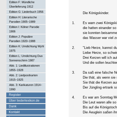
Edition F: Mündliche
Überlieferung 1912
Edition G: Liederbuch 1956
Die Königskinder.
Edition H: Literarische
Parodien 1905–1989
1.
Es warn zwei Königski
Edition I: Kölner Parodie
die hatten einander so 
1906
sie konnten beisamme
Edition J: Populäre
das Wasser war viel zu
Parodien 1920–1988
Edition K: Umdichtung Wyhl
2.
"Lieb Herze, kannst d
1975
Liebe Herze, so schw
Edition L: Umdichtung Duo
Drei Kerzen will ich a
Sonnenschirm 1987
Und die sollen leuchten
Abb. 1: Liedillustrationen
1855–1928
3.
Da saß eine falsche N
Abb. 2: Liedpostkarten
Die thät, als wenn sie 
1915–1925
Sie thät die Kerzen a
Abb. 3: Karikaturen 1914–
Der Jüngling ertrank so
1990
Register
4.
Es war am Sonntag M
Über liederlexikon.de
Die Leut waren alle so 
Dank
Bis auf die Königstoch
Kontakt
Die Aeuglein saßen ihr 