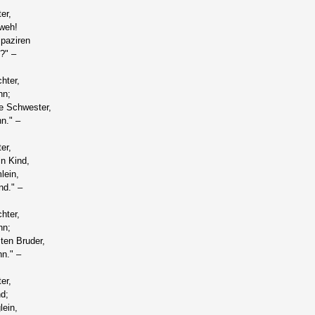
er,
 weh!
spaziren
?" –
hter,
hn;
e Schwester,
hn." –
er,
n Kind,
lein,
nd." –
hter,
hn;
ten Bruder,
hn." –
er,
nd;
lein,