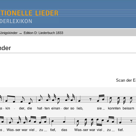
→
önigskinder
Edition D: Liederbuch 1833
nder
Scan der E