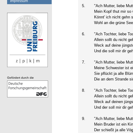
Impressum
5.
"Ach Mutter, liebe Mutt
Mein Kopf thut mir so
Könnt' ich nicht gehn 
Wohl an die grüne See
6.
"Ach Tochter, liebe Toc
Allein sollt du nicht ge
Weck auf deine jüngst
Und die soll mir dir ge
7.
"Ach Mutter, liebe Mutt
Meine Schwester ist ei
Sie pflückt ja alle Blüm
Gefördert durch die
Die an dem Strande si
8.
"Ach Tochter, liebe Toc
Allein sollt du nicht ge
Weck auf deinen jüngs
Und der soll mir dir ge
9.
"Ach Mutter, liebe Mutt
Mein Bruder ist ein Ki
Der schießt ja alle Vög