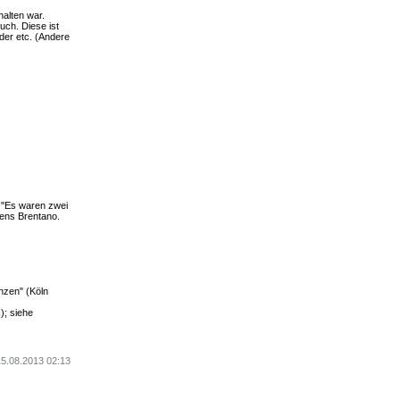
halten war.
uch. Diese ist
der etc. (Andere
: "Es waren zwei
mens Brentano.
nzen" (Köln
); siehe
15.08.2013 02:13