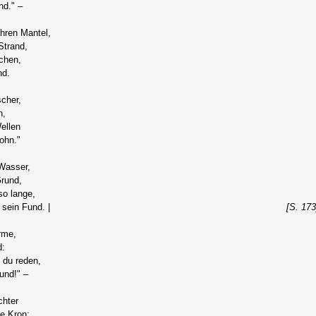
nd." –
hren Mantel,
Strand,
chen,
nd.
scher,
n,
ellen
ohn."
 Wasser,
rund,
so lange,
sein Fund. |
[S. 173
rme,
d:
t du reden,
und!" –
chter
e Kron: