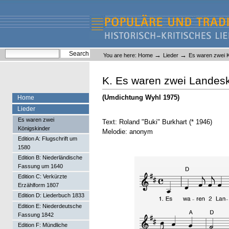
Skip
Skip
to
to
content.
navigation
Liederlexikon
Personal
Search Site
→
→
You are here:
Home
Lieder
Es waren zwei K
tools
Advanced Search…
K. Es waren zwei Landes
(Umdichtung Wyhl 1975)
Home
Lieder
Es waren zwei
Text: Roland "Buki" Burkhart (* 1946)
Königskinder
Melodie: anonym
Edition A: Flugschrift um
1580
Edition B: Niederländische
Fassung um 1640
Edition C: Verkürzte
Erzählform 1807
Edition D: Liederbuch 1833
Edition E: Niederdeutsche
Fassung 1842
Edition F: Mündliche