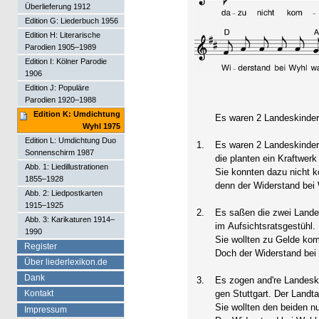
Überlieferung 1912
Edition G: Liederbuch 1956
Edition H: Literarische
Parodien 1905–1989
Edition I: Kölner Parodie
1906
Edition J: Populäre
Parodien 1920–1988
Edition K: Umdichtung
Es waren 2 Landeskinder
Wyhl 1975
Edition L: Umdichtung Duo
1.
Es waren 2 Landeskinder
Sonnenschirm 1987
die planten ein Kraftwerk
Abb. 1: Liedillustrationen
Sie konnten dazu nicht 
1855–1928
denn der Widerstand bei W
Abb. 2: Liedpostkarten
1915–1925
2.
Es saßen die zwei Lande
Abb. 3: Karikaturen 1914–
im Aufsichtsratsgestühl.
1990
Sie wollten zu Gelde ko
Register
Doch der Widerstand bei W
Über liederlexikon.de
Dank
3.
Es zogen and're Landesk
gen Stuttgart. Der Landtag
Kontakt
Sie wollten den beiden n
Impressum