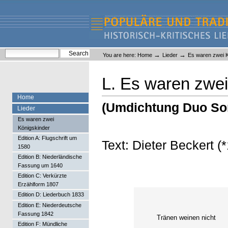
Skip
Skip
to
to
content.
navigation
Liederlexikon
Personal
Search Site
→
→
You are here:
Home
Lieder
Es waren zwei K
tools
Advanced Search…
L. Es waren zwei
Home
(Umdichtung Duo So
Lieder
Es waren zwei
Königskinder
Edition A: Flugschrift um
Text: Dieter Beckert (
1580
Edition B: Niederländische
Fassung um 1640
Edition C: Verkürzte
Erzählform 1807
Edition D: Liederbuch 1833
Edition E: Niederdeutsche
Fassung 1842
Tränen weinen nicht
Edition F: Mündliche