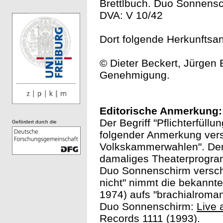
Brettlbuch. Duo Sonnensc
DVA: V 10/42
Dort folgende Herkunftsan
© Dieter Beckert, Jürgen B
Genehmigung.
Editorische Anmerkung:
Der Begriff "Pflichterfüllu
Gefördert durch die
folgender Anmerkung ver
Volkskammerwahlen". Der H
damaliges Theaterprogra
Duo Sonnenschirm verschi
nicht" nimmt die bekannt
1974) aufs "brachialroma
Duo Sonnenschirm:
Live
Records 1111 (1993).