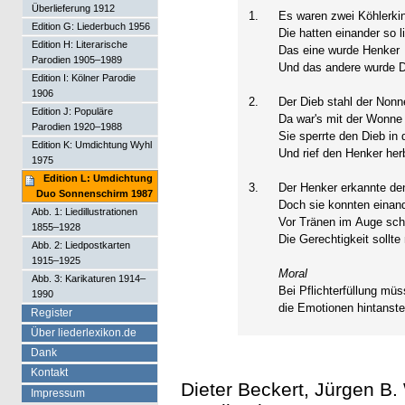
Überlieferung 1912
1.
Es waren zwei Köhlerki
Edition G: Liederbuch 1956
Die hatten einander so l
Edition H: Literarische
Das eine wurde Henker
Parodien 1905–1989
Und das andere wurde 
Edition I: Kölner Parodie
1906
2.
Der Dieb stahl der Nonn
Edition J: Populäre
Da war's mit der Wonne
Parodien 1920–1988
Sie sperrte den Dieb in 
Edition K: Umdichtung Wyhl
Und rief den Henker her
1975
Edition L: Umdichtung
3.
Der Henker erkannte de
Duo Sonnenschirm 1987
Doch sie konnten einand
Abb. 1: Liedillustrationen
Vor Tränen im Auge sch
1855–1928
Die Gerechtigkeit sollte
Abb. 2: Liedpostkarten
1915–1925
Moral
Abb. 3: Karikaturen 1914–
Bei Pflichterfüllung mü
1990
die Emotionen hintanst
Register
Über liederlexikon.de
Dank
Kontakt
Dieter Beckert, Jürgen B. 
Impressum