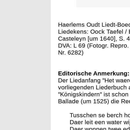
Haerlems Oudt Liedt-Boec
Liedekens: Oock Taefel /
Casteleyn [um 1640], S. 45
DVA: L 69 (Fotogr. Repro
Nr. 6282)
Editorische Anmerkung:
Der Liedanfang "Het waer
vorliegenden Liederbuch 
"Königskindern" ist schon 
Ballade (um 1525) die Red
Tusschen se berch h
Daer leit een water wij
Daer wonnen twee ede