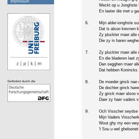
Impressum
Weckt op u Jonghste 
En laeter die met u ga
6.
Mijn alder-ionghste su
Dat is alsoo kievnen k
Zy pluckter maer alle
Die zy in haren weghe
7.
Zy pluckter maer alle
En die bladeren laet z
Dan segghen maer alle
Dat hebben Konincks 
Gefördert durch die
8.
De moeder ginck nae 
De dochter ginck hare
Zy ginck maer alsoo 
Daer zy haer vaders vi
9.
Och Visscher seydse 
Mijn Vaders Visscherki
Wout ghy my een weyn
't Sou u wel gheloonet 