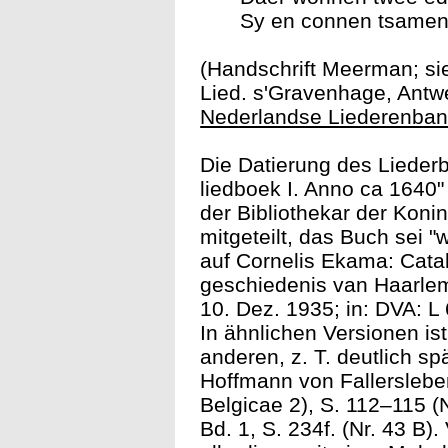
Sy en connen tsamen
(Handschrift Meerman; s
Lied. s'Gravenhage, Antwe
Nederlandse Liederenba
Die Datierung des Lieder
liedboek I. Anno ca 1640"
der Bibliothekar der Koni
mitgeteilt, das Buch sei 
auf Cornelis Ekama: Cata
geschiedenis van Haarlem
10. Dez. 1935; in: DVA: L 
In ähnlichen Versionen is
anderen, z. T. deutlich sp
Hoffmann von Fallerslebe
Belgicae 2), S. 112–115 (
Bd. 1, S. 234f. (Nr. 43 B)