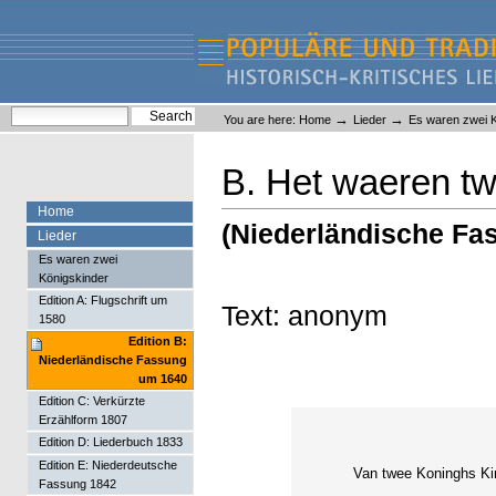
Skip
Skip
to
to
content.
navigation
Liederlexikon
Personal
Search Site
→
→
You are here:
Home
Lieder
Es waren zwei K
tools
Advanced Search…
B. Het waeren t
Home
(Niederländische Fa
Lieder
Es waren zwei
Königskinder
Edition A: Flugschrift um
Text: anonym
1580
Edition B:
Niederländische Fassung
um 1640
Edition C: Verkürzte
Erzählform 1807
Edition D: Liederbuch 1833
Edition E: Niederdeutsche
Van twee Koninghs Ki
Fassung 1842