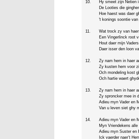
10.
Hy smeet zijn Netien i
De Looties die ginghen
Hoe haest was daer g
't konings soontie van
11.
Wat trock zy van hae
Een Vingerlinck root 
Hout daer mijn Vaders
Daer isser den loon va
12.
Zy nam hem in haer a
Zy kusten hem voor z
Och mondeling kost g
Och hartie waert ghyd
13.
Zy nam hem in haer 
Zy sproncker mee in d
Adieu myn Vader en 
Van u leven siet ghy 
14.
Adieu myn Vader en 
Myn Vriendekens alle 
Adieu myn Suster en 
Ick vaerder naer’t He