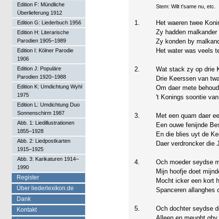
Edition F: Mündliche
Stem: Wilt t'same nu, etc.
Überlieferung 1912
1.
Het waeren twee Koni
Edition G: Liederbuch 1956
Zy hadden malkander s
Edition H: Literarische
Parodien 1905–1989
Zy konden by malkand
Het water was veels t
Edition I: Kölner Parodie
1906
Edition J: Populäre
2.
Wat stack zy op drie 
Parodien 1920–1988
Drie Keerssen van twae
Edition K: Umdichtung Wyhl
Om daer mete behou
1975
't Konings soontie van
Edition L: Umdichtung Duo
Sonnenschirm 1987
3.
Met een quam daer ee
Abb. 1: Liedillustrationen
Een ouwe fenijnde Be
1855–1928
En die blies uyt de Ke
Abb. 2: Liedpostkarten
Daer verdroncker die J
1915–1925
Abb. 3: Karikaturen 1914–
4.
Och moeder seydse 
1990
Mijn hoofje doet mijnd
Register
Mocht icker een kort h
Über liederlexikon.de
Spanceren allanghes 
Dank
5.
Och dochter seydse d
Kontakt
Alleen en meught ghy 