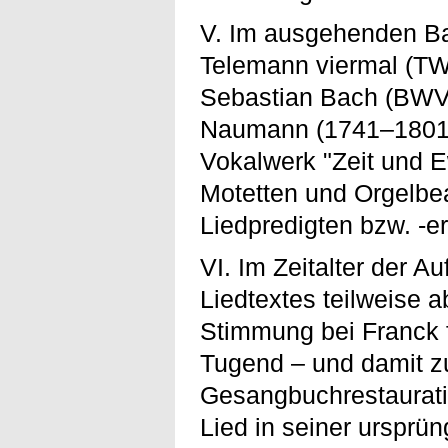
V. Im ausgehenden Ba
Telemann viermal (TW
Sebastian Bach (BWV 2
Naumann (1741–1801) i
Vokalwerk "Zeit und E
Motetten und Orgelbe
Liedpredigten bzw. -e
VI. Im Zeitalter der A
Liedtextes teilweise a
Stimmung bei Franck f
Tugend – und damit z
Gesangbuchrestauratio
Lied in seiner ursprü