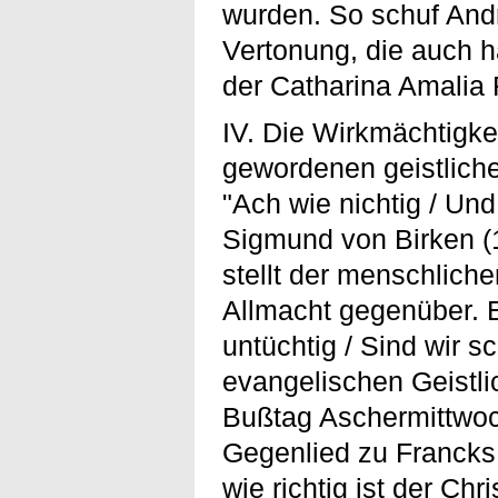
wurden. So schuf An
Vertonung, die auch ha
der Catharina Amalia
IV. Die Wirkmächtigkei
gewordenen geistlichen
"Ach wie nichtig / Un
Sigmund von Birken (
stellt der menschlich
Allmacht gegenüber. E
untüchtig / Sind wir
evangelischen Geistli
Bußtag Aschermittwoch
Gegenlied zu Francks 
wie richtig ist der Chr