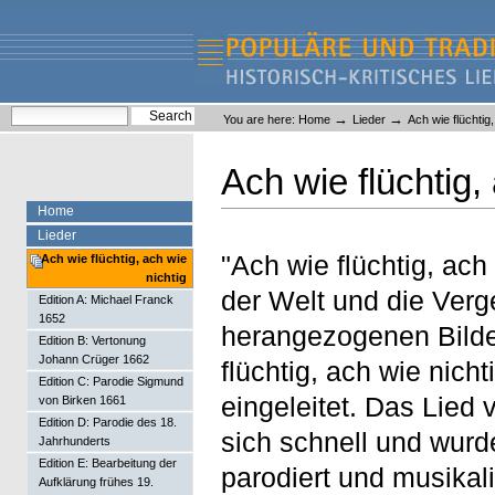
Skip
Skip
to
to
content.
navigation
Liederlexikon
Personal
Search Site
→
→
You are here:
Home
Lieder
Ach wie flüchtig,
tools
Advanced Search…
Ach wie flüchtig,
Home
Lieder
"Ach wie flüchtig, ach
Ach wie flüchtig, ach wie
nichtig
der Welt und die Verge
Edition A: Michael Franck
1652
herangezogenen Bilde
Edition B: Vertonung
Johann Crüger 1662
flüchtig, ach wie nicht
Edition C: Parodie Sigmund
eingeleitet. Das Lied
von Birken 1661
Edition D: Parodie des 18.
sich schnell und wurd
Jahrhunderts
Edition E: Bearbeitung der
parodiert und musikal
Aufklärung frühes 19.