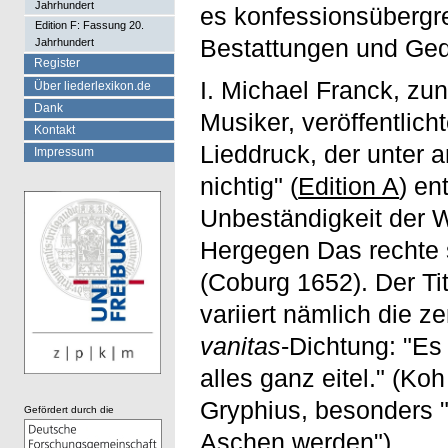
Jahrhundert
es konfessionsübergrei
Edition F: Fassung 20.
Bestattungen und Ge
Jahrhundert
Register
I. Michael Franck, zu
Über liederlexikon.de
Dank
Musiker, veröffentlic
Kontakt
Lieddruck, der unter 
Impressum
nichtig" (
Edition A
) en
Unbeständigkeit der W
Hergegen Das rechte 
(Coburg 1652). Der Tit
variiert nämlich die z
vanitas
-Dichtung: "Es 
alles ganz eitel." (Koh
Gryphius, besonders "
Gefördert durch die
Aschen werden").