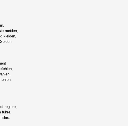
en,
sie meiden,
ld kleiden,
 Seiden.
hen!
efehlen,
ählen,
fehlen.
t regiere,
 führe,
d Ehre.