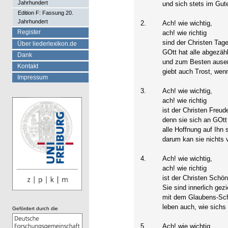
Jahrhundert
und sich stets im Gut
Edition F: Fassung 20.
Jahrhundert
2.
Ach! wie wichtig,
Register
ach! wie richtig
sind der Christen Tage
Über liederlexikon.de
GOtt hat alle abgezähl
Dank
und zum Besten auser
Kontakt
giebt auch Trost, wen
Impressum
3.
Ach! wie wichtig,
ach! wie richtig
ist der Christen Freud
denn sie sich an GOtt
alle Hoffnung auf Ihn 
darum kan sie nichts v
4.
Ach! wie wichtig,
ach! wie richtig
ist der Christen Schön
Sie sind innerlich gezi
mit dem Glaubens-Sch
leben auch, wie sichs
Gefördert durch die
5.
Ach! wie wichtig,