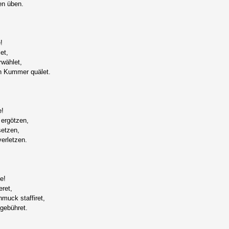
en üben.
!
et,
wählet,
n Kummer quälet.
e!
 ergötzen,
setzen,
erletzen.
e!
eret,
muck staffiret,
 gebühret.