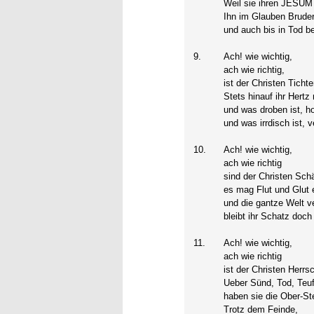
Weil sie ihren JESUM
Ihn im Glauben Brude
und auch bis in Tod b
9.
Ach! wie wichtig,
ach wie richtig,
ist der Christen Tichte
Stets hinauf ihr Hertz 
und was droben ist, h
und was irrdisch ist, v
10.
Ach! wie wichtig,
ach wie richtig
sind der Christen Sch
es mag Flut und Glut 
und die gantze Welt v
bleibt ihr Schatz doch
11.
Ach! wie wichtig,
ach wie richtig
ist der Christen Herrs
Ueber Sünd, Tod, Teuff
haben sie die Ober-Ste
Trotz dem Feinde,