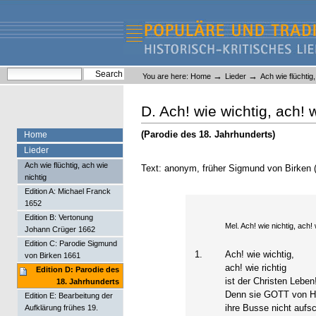
Skip
Skip
to
to
content.
navigation
Liederlexikon
Personal
Search Site
→
→
You are here:
Home
Lieder
Ach wie flüchtig
tools
Advanced Search…
D. Ach! wie wichtig, ach! w
(Parodie des 18. Jahrhunderts)
Home
Lieder
Ach wie flüchtig, ach wie
Text: anonym, früher Sigmund von Birken
nichtig
Edition A: Michael Franck
1652
Edition B: Vertonung
Mel. Ach! wie nichtig, ach! w
Johann Crüger 1662
Edition C: Parodie Sigmund
1.
Ach! wie wichtig,
von Birken 1661
ach! wie richtig
Edition D: Parodie des
ist der Christen Leben
18. Jahrhunderts
Denn sie GOTT von He
Edition E: Bearbeitung der
ihre Busse nicht aufs
Aufklärung frühes 19.