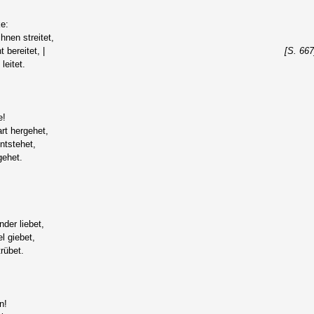
ke:
nen streitet,
bereitet, |
[S. 667
leitet.
e!
art hergehet,
ntstehet,
gehet.
der liebet,
l giebet,
trübet.
n!