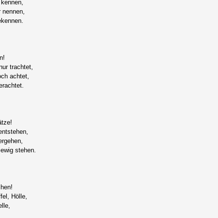
 kennen,
r nennen,
ekennen.
n!
nur trachtet,
och achtet,
erachtet.
ätze!
entstehen,
ergehen,
 ewig stehen.
chen!
el, Hölle,
lle,