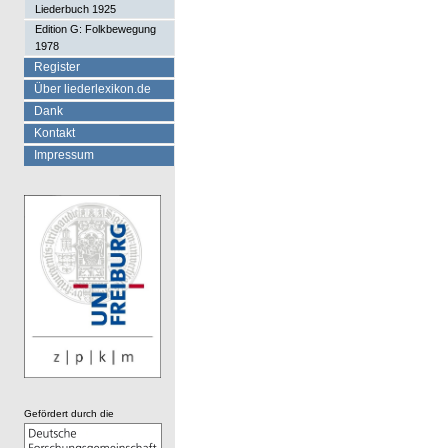
Liederbuch 1925
Edition G: Folkbewegung
1978
Register
Über liederlexikon.de
Dank
Kontakt
Impressum
Gefördert durch die