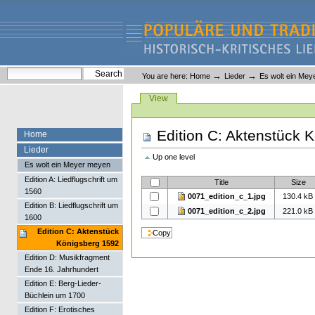
Skip
Skip
to
to
content.
navigation
Liederlexikon
Personal
Search Site
→
→
You are here:
Home
Lieder
Es wolt ein Me
tools
Advanced Search…
Views
View
Edition C: Aktenstück 
Home
Lieder
Up one level
Es wolt ein Meyer meyen
Edition A: Liedflugschrift um
Title
Size
1560
0071_edition_c_1.jpg
130.4 kB
Edition B: Liedflugschrift um
0071_edition_c_2.jpg
221.0 kB
1600
Edition C: Aktenstück
Königsberg 1592
Edition D: Musikfragment
Ende 16. Jahrhundert
Edition E: Berg-Lieder-
Büchlein um 1700
Edition F: Erotisches