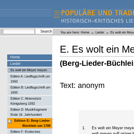
Skip
Skip
to
to
content.
navigation
Liederlexikon
Personal
Search Site
→
→
You are here:
Home
Lieder
Es wolt ein Me
tools
Advanced Search…
E. Es wolt ein 
Home
(Berg-Lieder-Büchle
Lieder
Es wolt ein Meyer meyen
Edition A: Liedflugschrift um
1560
Text: anonym
Edition B: Liedflugschrift um
1600
Edition C: Aktenstück
Königsberg 1592
Edition D: Musikfragment
Ende 16. Jahrhundert
Edition E: Berg-Lieder-
Büchlein um 1700
1.
Es wolt ein Meyer mey
Edition F: Erotisches
wolt meyen auff grüner 