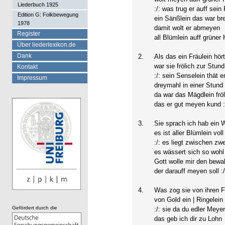
Liederbuch 1925
:/: was trug er auff sei
Edition G: Folkbewegung
ein Sänßlein das war bre
1978
damit wolt er abmeyen
Register
all Blümlein auff grüner H
Über liederlexikon.de
Dank
2.
Als das ein Fräulein hör
war sie frölich zur Stund
Kontakt
:/: sein Senselein thät 
Impressum
dreymahl in einer Stund 
da war das Mägdlein fröl
das er gut meyen kund :
3.
Sie sprach ich hab ein 
es ist aller Blümlein voll
:/: es liegt zwischen z
es wässert sich so wohl
Gott wolle mir den bewa
der darauff meyen soll :/
4.
Was zog sie von ihren F
von Gold ein | Ringelein
Gefördert durch die
:/: sie da du edler Meye
das geb ich dir zu Lohn