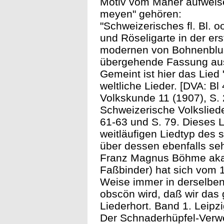
Motiv vom Mäher aufweise
meyen" gehören:
"Schweizerisches fl. Bl. oo
und Röseligarte in der ers
modernen von Bohnenblus
übergehende Fassung aus N
Gemeint ist hier das Lied 
weltliche Lieder. [DVA: Bl
Volkskunde 11 (1907), S. 
Schweizerische Volksliede
61-63 und S. 79. Dieses L
weitläufigen Liedtyp des
über dessen ebenfalls seh
Franz Magnus Böhme akade
Faßbinder) hat sich vom 1
Weise immer in derselben
obscön wird, daß wir das 
Liederhort. Band 1. Leipzi
Der Schnaderhüpfel-Verwe