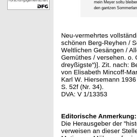
mein Meyer soltu bleibe
den gantzen Sommerlang
Neu-vermehrtes vollständi
schönen Berg-Reyhen / So
Weltlichen Gesängen / All
Gemüthes / versehen. o. O.
dreyßigste")]. Zit. nach: 
von Elisabeth Mincoff-Marr
Karl W. Hiersemann 1936 (B
S. 52f (Nr. 34).
DVA: V 1/13353
Editorische Anmerkung:
Die Herausgeber der "hist
verweisen an dieser Stell