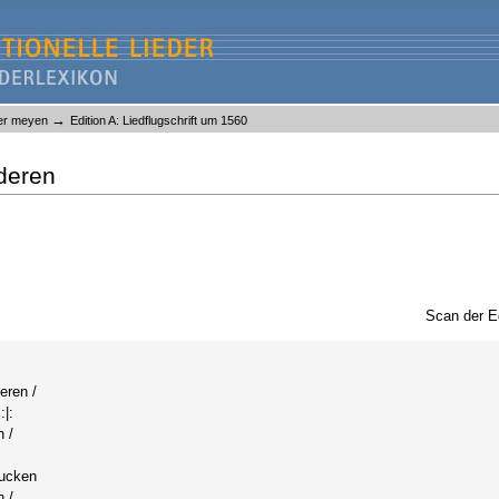
→
yer meyen
Edition A: Liedflugschrift um 1560
deren
Scan der E
eren /
|:
 /
rucken
n /