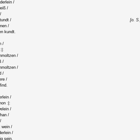
erlein /
eiß /
/
tundt /
[o. S.
nen /
n kundt.
 /
:|:
hmoltzen /
ß /
hmoltzen /
d /
ere /
find.
lein /
hon :|:
elein /
han /
/
 wein /
erlein /
g sein.