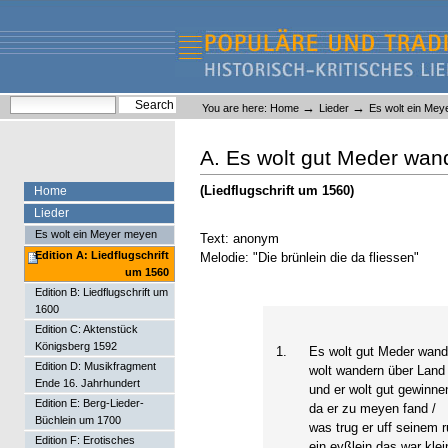
Skip
Skip
to
to
content.
navigation
Liederlexikon
Personal
Search Site
→
→
You are here:
Home
Lieder
Es wolt ein Me
tools
Advanced Search…
A. Es wolt gut Meder wan
(Liedflugschrift um 1560)
Home
Lieder
Es wolt ein Meyer meyen
Text: anonym
Edition A: Liedflugschrift
Melodie: "Die brünlein die da fliessen"
um 1560
Edition B: Liedflugschrift um
1600
Edition C: Aktenstück
Königsberg 1592
1.
Es wolt gut Meder wand
Edition D: Musikfragment
wolt wandern über Land :
Ende 16. Jahrhundert
und er wolt gut gewinnen
Edition E: Berg-Lieder-
da er zu meyen fand /
Büchlein um 1700
was trug er uff seinem 
Edition F: Erotisches
ein eyßlein das war klei