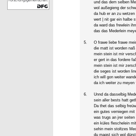
und das dem selben Med
wol außegieng der schw
da hub er an zu wetzen 
wert | nit gar ein halbe s
da ward das frewlein ihn
das das Mederlein meye
5.
O frawe liebe frawe mein
die matt ist worden naß 
mein stein ist mir versc
er gert in das fordere fa
mein stein ist mir zersc
die seges ist worden lin
ich will gon weiter wand
da ich weiter zu meyen 
6.
Unnd da dasselbig Meder
sein aller bests hatt get
Da thet das selbig freüw
ein gutes verniegen mit 
was trugs an jrer seiten 
ein küles fleschelein mit
sehin mein stoltzes Med
du magst sich wol dürsti