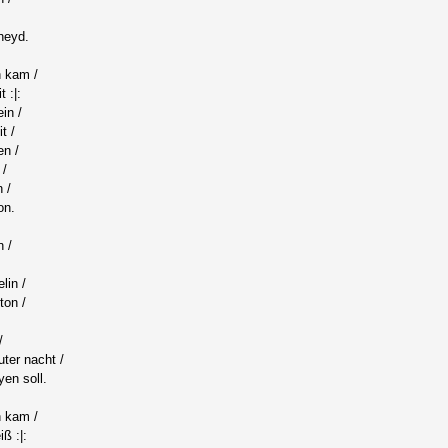
heyd.
n kam /
 :|:
in /
t /
en /
 /
 /
on.
 /
lin /
ton /
/
ter nacht /
en soll.
n kam /
ß :|: