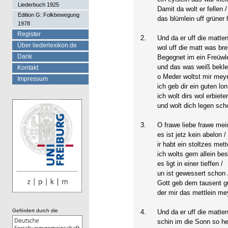
Liederbuch 1925
Damit da wolt er fellen /
Edition G: Folkbewegung
das blümlein uff grüner 
1978
Register
2.
Und da er uff die matte
Über liederlexikon.de
wol uff die matt was breit
Dank
Begegnet im ein Freüwle
und das was weiß beklei
Kontakt
o Meder woltst mir mey
Impressum
ich geb dir ein guten lon
ich wolt dirs wol erbieten
und wolt dich legen sch
3.
O frawe liebe frawe mein
es ist jetz kein abelon /
ir habt ein stoltzes mette
ich wolts gern allein bes
es ligt in einer tieffen /
un ist gewessert schon 
Gott geb dem tausent gu
der mir das mettlein mey
Gefördert durch die
4.
Und da er uff die matte
schin im die Sonn so hei