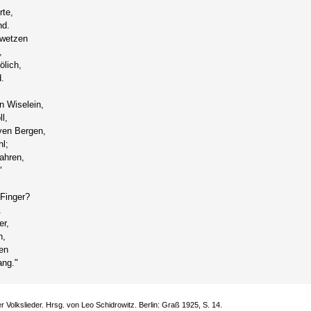
rte,
nd.
 wetzen
,
ölich,
.
n Wiselein,
l,
yen Bergen,
l;
ahren,
"
 Finger?
.
er,
n,
en
ng."
Volkslieder. Hrsg. von Leo Schidrowitz. Berlin: Graß 1925, S. 14.