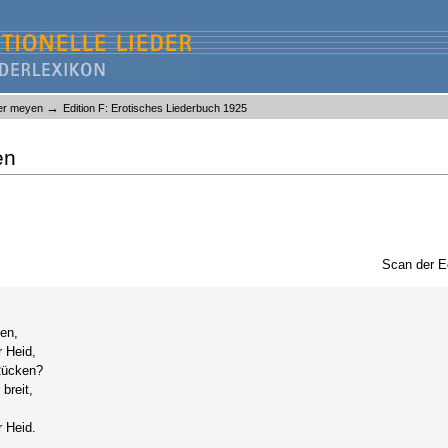
→
yer meyen
Edition F: Erotisches Liederbuch 1925
en
Scan der E
en,
 Heid,
 Rücken?
breit,
r Heid.