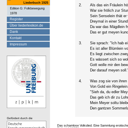
Liederbuch 1925
2.
Als das ein Fräulein hö
Edition G: Folkbewegung
War sie frölich zur Stu
1978
Sein Senselein thät er
Register
Dreymal in einer Stund
Über liederlexikon.de
Da war das Mägdlein fr
Dank
Das er gut meyen kund
Kontakt
3.
Sie sprach: "Ich hab ei
Impressum
Es ist aller Blümlein vol
Es liegt zwischen zwe
Es wässert sich so woh
Gott wolle mir den bew
Der darauf meyen soll.
4.
Was zog sie von ihren
Von Gold ein Ringelein
"Sieh da, du edler Mey
Das geb ich dir zu Loh
Mein Meyer soltu bleib
Den gantzen Sommerla
Gefördert durch die
Das schamlose Volkslied. Eine Sammlung erotischer 