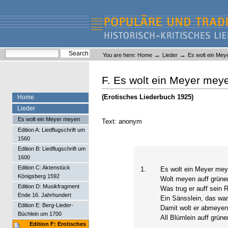
Skip
Skip
to
to
content.
navigation
Liederlexikon
Personal
Search Site
→
→
You are here:
Home
Lieder
Es wolt ein Me
tools
Advanced Search…
F. Es wolt ein Meyer mey
(Erotisches Liederbuch 1925)
Home
Lieder
Es wolt ein Meyer meyen
Text: anonym
Edition A: Liedflugschrift um
1560
Edition B: Liedflugschrift um
1600
Edition C: Aktenstück
1.
Es wolt ein Meyer mey
Königsberg 1592
Wolt meyen auff grüner
Edition D: Musikfragment
Was trug er auff sein
Ende 16. Jahrhundert
Ein Sänsslein, das war 
Edition E: Berg-Lieder-
Damit wolt er abmeyen
Büchlein um 1700
All Blümlein auff grüne
Edition F: Erotisches