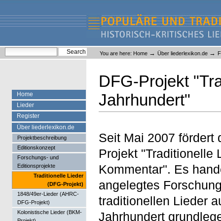
Skip
Skip
to
to
content.
navigation
Liederlexikon
Personal
Search Site
→
→
You are here:
Home
Über liederlexikon.de
F
tools
Advanced Search…
DFG-Projekt "Trad
Home
Jahrhundert"
Lieder
Register
Über liederlexikon.de
Seit Mai 2007 förder
Projektbeschreibung
Editionskonzept
Projekt "Traditionelle
Forschungs- und
Kommentar". Es hande
Editionsprojekte
Traditionelle Lieder
angelegtes Forschung
(DFG-Projekt)
1848/49er-Lieder (AHRC-
traditionellen Lieder
DFG-Projekt)
Kolonistische Lieder (BKM-
Jahrhundert grundlege
Projekt)