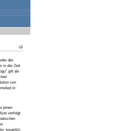
Document
Actions
eder der
 in der Zeit
gu" gilt als
schen
lution von
nslied in
zu jenen
zei verfolgt
ratischen
en
o, tovarišči,