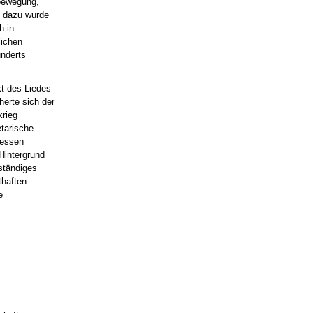
kbewegung,
el dazu wurde
h in
lichen
underts
xt des Liedes
herte sich der
krieg
etarische
Dessen
Hintergrund
ständiges
thaften
e