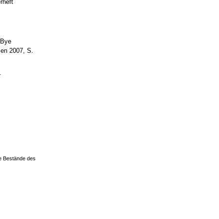
rheft
-Bye
sen 2007, S.
.
ie Bestände des