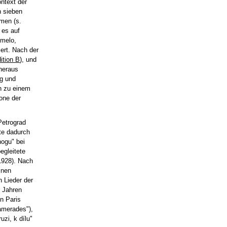
ntext der
h sieben
mmen (s.
 es auf
Smelo,
iert. Nach der
ition B
), und
heraus
ng und
ch zu einem
one der
Petrograd
bte dadurch
nogu" bei
egleitete
1928). Nach
inen
n Lieder der
r Jahren
n Paris
amerades"),
zi, k dílu"