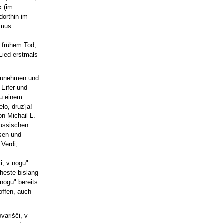
k (im
dorthin im
ismus
s frühem Tod,
 Lied erstmals
).
inzunehmen und
 Eifer und
zu einem
lo, druz'ja!
on Michail L.
russischen
esen und
 Verdi,
m
i, v nogu"
heste bislang
nogu" bereits
offen, auch
varišči, v