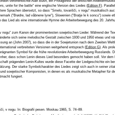
London veröffentlichte Alan Bush, ein Protagonist der britischen Arbeitermusi
s, unite for the battle" eine englische Version des Liedes (
Edition F
). Parall
tere Sprachen übersetzt, so dass "Smelo, tovarišči, v nogu" musikalisch auc
nemark ("Brødre, lad våbnene lyne"), Slowenien ("Bratje le k soncu") sowie et
h das Lied als eine internationale Hymne der Arbeiterbewegung des 20. Jahrh
, v nogu" zum Kanon der prominentesten sowjetischen Lieder. Während der Te
eränderte sich seine melodische Gestalt zwischen 1930 und 1950 etwas und nä
ng an (John 2007), so dass die in der Sowjetunion nach dem Zweiten Welt
ternational verbreiteten Versionen weitgehend entsprach (
Edition G
). Als prol
ägnanten Symbol für die frühe revolutionäre Arbeiterbewegung Russlands. 
einher, dass schon Lenin dieses Lied besonders gemocht haben soll. Vor dem 
schaft prägenden Lenin-Kultes wurde diese Facette der Liedgeschichte ein be
chätzung. Der starke Symbolcharakter des Liedes zeigt sich auch in seiner zita
und sowjetischer Komponisten, in denen es als musikalische Metapher für di
tmacht fungiert.
išči, v nogu. In: Biografii pesen. Moskau 1965, S. 74–89.