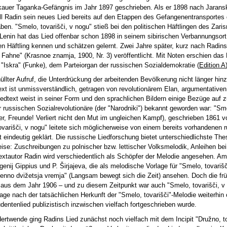
kauer Taganka-Gefängnis im Jahr 1897 geschrieben. Als er 1898 nach Jarans
l Radin sein neues Lied bereits auf den Etappen des Gefangenentransportes 
haben. "Smelo, tovarišči, v nogu" stieß bei den politischen Häftlingen des Zar
enin hat das Lied offenbar schon 1898 in seinem sibirischen Verbannungsort
en Häftling kennen und schätzen gelernt. Zwei Jahre später, kurz nach Radin
e Fahne" (Krasnoe znamja, 1900, Nr. 3) veröffentlicht. Mit Noten erschien das
 "Iskra" (Funke), dem Parteiorgan der russischen Sozialdemokratie (
Edition A
erhüllter Aufruf, die Unterdrückung der arbeitenden Bevölkerung nicht länger h
t ist unmissverständlich, getragen von revolutionärem Elan, argumentativen
edtext weist in seiner Form und den sprachlichen Bildern einige Bezüge auf 
r russischen Sozialrevolutionäre (der "Narodniki") bekannt geworden war: "Sme
fer, Freunde! Verliert nicht den Mut im ungleichen Kampf), geschrieben 1861 v
ovarišči, v nogu" leitete sich möglicherweise von einem bereits vorhandenen 
ht eindeutig geklärt. Die russische Liedforschung bietet unterschiedlichste Th
se: Zuschreibungen zu polnischer bzw. lettischer Volksmelodik, Anleihen bei
extautor Radin wird verschiedentlich als Schöpfer der Melodie angesehen. A
enij Gippius und P. Širjajeva, die als melodische Vorlage für "Smelo, tovarišč
nno dvižetsja vremja" (Langsam bewegt sich die Zeit) ansehen. Doch die frü
aus dem Jahr 1906 – und zu diesem Zeitpunkt war auch "Smelo, tovarišči, v 
rage nach der tatsächlichen Herkunft der "Smelo, tovarišči"-Melodie weiterhin 
dentenlied publizistisch inzwischen vielfach fortgeschrieben wurde.
dertwende ging Radins Lied zunächst noch vielfach mit dem Incipit "Družno, to