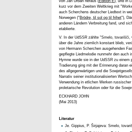
von Jan Urban heraus (
Edition E
), und in 
kurz vor dem Zweiten Weltkrieg mit "Worker
auch Scherchens deutscher Liedtext in wei
Norwegen ("
Brödre, til sol og til frihet
"), Dä
anderen Ländern Verbreitung fand, und sic
etablierte.
V. In der UdSSR zählte "Smelo, tovarišči
über die Jahre ziemlich konstant blieb, v
von Hermann Scherchen ausgehenden Fassu
gepflegte Liedmelodie nunmehr den auch in
Hymne wurde sie in der UdSSR zu einem pr
Tradierung ging mit der Erinnerung daran 
des allgegenwärtigen und die Sowjetgesell
Narrativ seiner institutionalisierten Werts
Verwendung in etlichen Werken russischer 
proletarische Revolution oder für die Sowje
ECKHARD JOHN
(Mai 2013)
Literatur
Je. Gippius, P. Širjajeva: Smelo, tovar