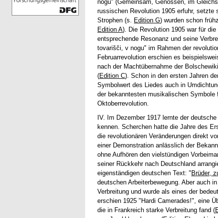
nogu" (Gemeinsam, Genossen, im Gleichschr
russischen Revolution 1905 erfuhr, setzt
Strophen (s.
Edition G
) wurden schon frühz
Edition A
). Die Revolution 1905 war für di
entsprechende Resonanz und seine Verbreit
tovarišči, v nogu" im Rahmen der revolutio
Februarrevolution erschien es beispielswe
nach der Machtübernahme der Bolschewiki
(
Edition C
). Schon in den ersten Jahren de
Symbolwert des Liedes auch in Umdichtunge
der bekanntesten musikalischen Symbole fü
Oktoberrevolution.
IV. Im Dezember 1917 lernte der deutsche
kennen. Scherchen hatte die Jahre des Erst
die revolutionären Veränderungen direkt vo
einer Demonstration anlässlich der Bekannt
ohne Aufhören den vielstündigen Vorbeima
seiner Rückkehr nach Deutschland arrangie
eigenständigen deutschen Text: "
Brüder, z
deutschen Arbeiterbewegung. Aber auch in
Verbreitung und wurde als eines der bedeu
erschien 1925 "Hardi Camerades!", eine Ü
die in Frankreich starke Verbreitung fand (