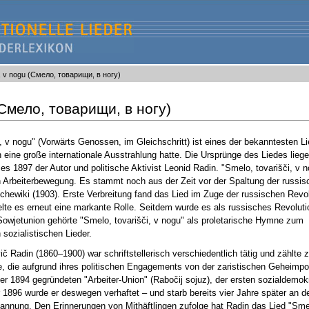
i, v nogu (Смело, товарищи, в ногу)
 (Смело, товарищи, в ногу)
, v nogu" (Vorwärts Genossen, im Gleichschritt) ist eines der bekanntesten Li
eine große internationale Ausstrahlung hatte. Die Ursprünge des Liedes liegen
s 1897 der Autor und politische Aktivist Leonid Radin. "Smelo, tovarišči, v no
en Arbeiterbewegung. Es stammt noch aus der Zeit vor der Spaltung der russi
hewiki (1903). Erste Verbreitung fand das Lied im Zuge der russischen Revo
te es erneut eine markante Rolle. Seitdem wurde es als russisches Revolutio
 Sowjetunion gehörte "Smelo, tovarišči, v nogu" als proletarische Hymne zum
sozialistischen Lieder.
ič Radin (1860–1900) war schriftstellerisch verschiedentlich tätig und zählte 
, die aufgrund ihres politischen Engagements von der zaristischen Geheimpoli
er 1894 gegründeten "Arbeiter-Union" (Rabočij sojuz), der ersten sozialdemok
896 wurde er deswegen verhaftet – und starb bereits vier Jahre später an d
annung. Den Erinnerungen von Mithäftlingen zufolge hat Radin das Lied "Smel