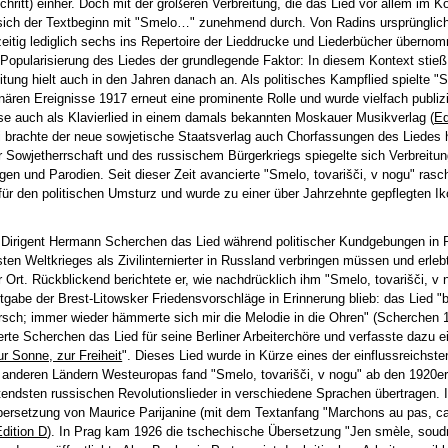
itt) einher. Doch mit der größeren Verbreitung, die das Lied vor allem im Ko
e sich der Textbeginn mit "Smelo…" zunehmend durch. Von Radins ursprünglic
eitig lediglich sechs ins Repertoire der Lieddrucke und Liederbücher überno
e Popularisierung des Liedes der grundlegende Faktor: In diesem Kontext stieß
ung hielt auch in den Jahren danach an. Als politisches Kampflied spielte "
nären Ereignisse 1917 erneut eine prominente Rolle und wurde vielfach publiz
ise auch als Klavierlied in einem damals bekannten Moskauer Musikverlag (
Ed
 brachte der neue sowjetische Staatsverlag auch Chorfassungen des Liedes 
r Sowjetherrschaft und des russischem Bürgerkriegs spiegelte sich Verbreitu
n und Parodien. Seit dieser Zeit avancierte "Smelo, tovarišči, v nogu" ras
r den politischen Umsturz und wurde zu einer über Jahrzehnte gepflegten Ik
 Dirigent Hermann Scherchen das Lied während politischer Kundgebungen in 
en Weltkrieges als Zivilinternierter in Russland verbringen müssen und erle
r Ort. Rückblickend berichtete er, wie nachdrücklich ihm "Smelo, tovarišči, v 
gabe der Brest-Litowsker Friedensvorschläge in Erinnerung blieb: das Lied "b
rsch; immer wieder hämmerte sich mir die Melodie in die Ohren" (Scherchen 
rte Scherchen das Lied für seine Berliner Arbeiterchöre und verfasste dazu e
ur Sonne, zur Freiheit
". Dieses Lied wurde in Kürze eines der einflussreichste
 anderen Ländern Westeuropas fand "Smelo, tovarišči, v nogu" ab den 1920e
tendsten russischen Revolutionslieder in verschiedene Sprachen übertragen. I
bersetzung von Maurice Parijanine (mit dem Textanfang "Marchons au pas, c
Edition D
). In Prag kam 1926 die tschechische Übersetzung "Jen smèle, soudru