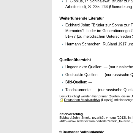
J. Gippius, P. Schirjajewa: Brüder zur 
Arbeiterlied), S. 235–244 (Übersetzung
Weiterführende Literatur
Eckhard John: "Brüder zur Sonne zur Fr
Memories? Lieder im Generationengedäc
51–77 (zu melodischen Unterschieden S
Hermann Scherchen: Rußland 1917 und 19
Quellenübersicht
Ungedruckte Quellen: — (nur russische
Gedruckte Quellen: — (nur russische Q
Bild-Quellen: —
Tondokumente: — (nur russische Quell
Berücksichtigt werden hier primär Quellen, die im
Deutschen Musikarchivs
(Leipzig) miteinbezog
Zitiervorschlag
Eckhard John: Smelo, tovarišči, v nogu (2013). In: P
<http://www.liederlexikon.de/lieder/smelo_tovarisci
© Deutsches Volksliedarchiv