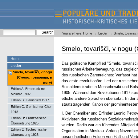
Skip
Skip
to
to
content.
navigation
Liederlexikon
Personal
Search Site
→
→
You are here:
Home
Lieder
Smelo, tovarišč
tools
Advanced Search…
Smelo, tovarišči, v nogu
Home
Das politische Kampflied "Smelo, tovarišči
Lieder
russischen Arbeiterbewegung, das zugleich 
Smelo, tovarišči, v nogu
des russischen Zarenreiches: Verfasst hat e
(Смело, товарищи, в
das erste revolutionäre Lied der russisch
ногу)
Sozialdemokratie in Menschewiki und Bolsc
Edition A: Erstdruck mit
1905. Während den Revolutionen 1917 spiel
Melodie 1902
etliche andere Sprachen übersetzt. In der
Edition B: Klavierlied 1917
staatstragenden Kanon der prominentesten 
Edition C: Gemischter Chor
1918
I. Der Chemiker und Erfinder Leonid Petrov
Edition D: Französische
Aktivisten der russischen Sozialdemokratie
Übersetzung 1925
wurden. Radin war ein führendes Mitglied d
Edition E: Tschechische
Organisation in Moskau. Anfang November 1
Übersetzung 1926
gesundheitlichen Folgen von Haft und Verb