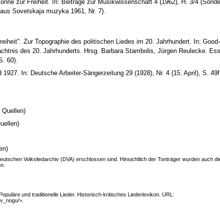
Sonne zur Freiheit. In: Beiträge zur Musikwissenschaft 4 (1962), H. 3/4 (Sonde
 aus Sovetskaja muzyka 1961, Nr. 7).
eiheit". Zur Topographie des politischen Liedes im 20. Jahrhundert. In: Good
htnis des 20. Jahrhunderts. Hrsg. Barbara Stambolis, Jürgen Reulecke. Es
. 60).
27. In: Deutsche Arbeiter-Sängerzeitung 29 (1928), Nr. 4 (15. April), S. 49f
 Quellen)
uellen)
en)
 Deutschen Volksliedarchiv (DVA) erschlossen sind. Hinsichtlich der Tonträger wurden auch d
en.
opuläre und traditionelle Lieder. Historisch-kritisches Liederlexikon. URL:
_v_nogu/>.