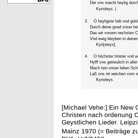
Der vns macht heylig durch
Kyrioleys. |
3.
O heyligste lieb vnd gütt
Durch deine gnad vnser he
Das wir vnsern nechsten Ch
Vnd ewig bleyben in deine
Kyri[oleys].
4.
O höchster tröster vnd w
Hylff vns getreulich in alle
Mach rein vnser leben Sc
Laß vns nit weichen vom r
Kyrioleys.
[Michael Vehe:] Ein New G
Christen nach ordenung C
Geystlichen Lieder. Leipz
Mainz 1970 (= Beiträge zu