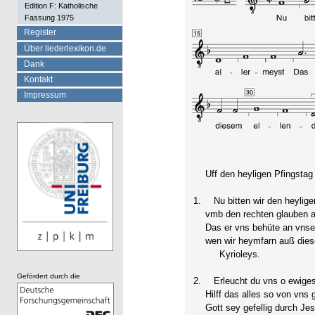
Edition F: Katholische
Fassung 1975
Register
Über liederlexikon.de
Dank
Kontakt
Impressum
Uff den heylige
1.
Nu bitten wir den heylige
vmb den rechten glauben a
Das er vns behüte an vns
wen wir heymfarn auß die
Kyrioleys.
Gefördert durch die
2.
Erleucht du vns o ewiges
Hilff das alles so von vns 
Gott sey gefellig durch J