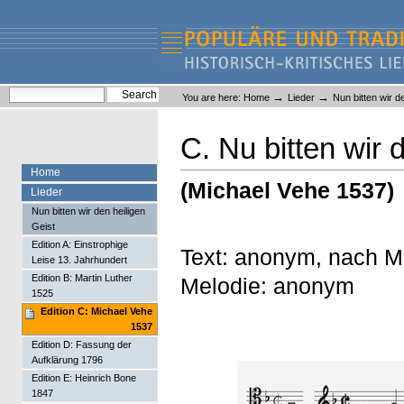
Skip
Skip
to
to
content.
navigation
Liederlexikon
Personal
Search Site
→
→
You are here:
Home
Lieder
Nun bitten wir d
tools
Advanced Search…
C. Nu bitten wir 
Home
(Michael Vehe 1537)
Lieder
Nun bitten wir den heiligen
Geist
Edition A: Einstrophige
Text: anonym, nach M
Leise 13. Jahrhundert
Edition B: Martin Luther
Melodie: anonym
1525
Edition C: Michael Vehe
1537
Edition D: Fassung der
Aufklärung 1796
Edition E: Heinrich Bone
1847