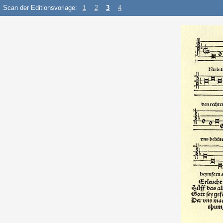
Scan der Editionsvorlage:
1
2
3
4