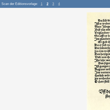
Scan der Editionsvorlage:
1
2
3
4