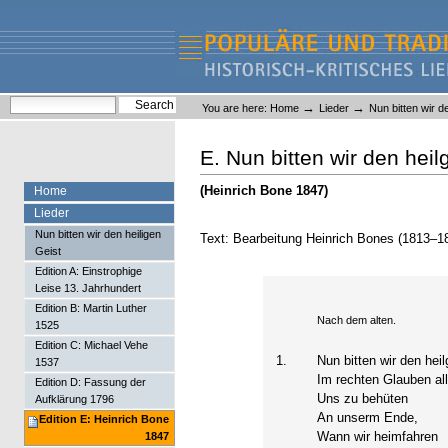
Skip
Skip
to
to
content.
navigation
Liederlexikon
Personal
Search Site
→
→
You are here:
Home
Lieder
Nun bitten wir d
tools
Advanced Search…
E. Nun bitten wir den heil
(Heinrich Bone 1847)
Home
Lieder
Nun bitten wir den heiligen
Text: Bearbeitung Heinrich Bones (1813–1
Geist
Edition A: Einstrophige
Leise 13. Jahrhundert
Edition B: Martin Luther
Nach dem alten.
1525
Edition C: Michael Vehe
1.
Nun bitten wir den hei
1537
Im rechten Glauben all
Edition D: Fassung der
Uns zu behüten
Aufklärung 1796
An unserm Ende,
Edition E: Heinrich Bone
Wann wir heimfahren
1847