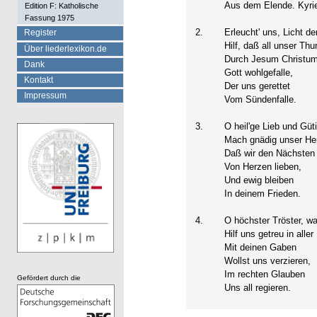
Aus dem Elende. Kyrie
Edition F: Katholische
Fassung 1975
2.
Erleucht' uns, Licht de
Register
Hilf, daß all unser Thu
Über liederlexikon.de
Durch Jesum Christu
Dank
Gott wohlgefalle,
Kontakt
Der uns gerettet
Impressum
Vom Sündenfalle.
3.
O heil'ge Lieb und Güti
Mach gnädig unser Her
Daß wir den Nächsten
Von Herzen lieben,
Und ewig bleiben
In deinem Frieden.
4.
O höchster Tröster, wa
Hilf uns getreu in aller
Mit deinen Gaben
Wollst uns verzieren,
Im rechten Glauben
Gefördert durch die
Uns all regieren.