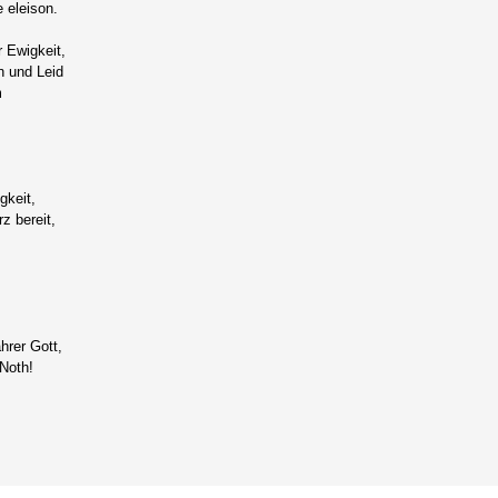
 eleison.
r Ewigkeit,
n und Leid
m
gkeit,
z bereit,
hrer Gott,
 Noth!