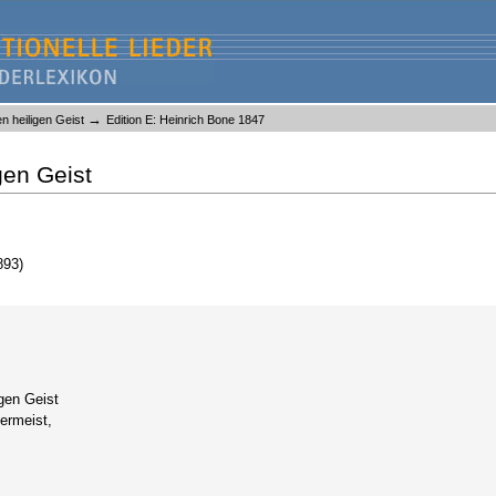
→
en heiligen Geist
Edition E: Heinrich Bone 1847
gen Geist
893)
lgen Geist
ermeist,