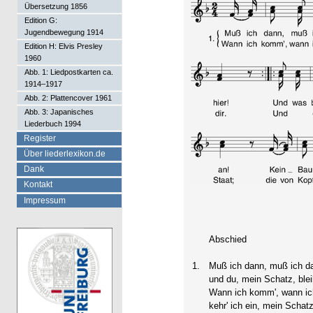
Übersetzung 1856
Edition G:
Jugendbewegung 1914
Edition H: Elvis Presley
1960
Abb. 1: Liedpostkarten ca.
1914–1917
Abb. 2: Plattencover 1961
Abb. 3: Japanisches
Liederbuch 1994
Register
Über liederlexikon.de
Dank
Kontakt
Impressum
Abschied
1.
Muß ich dann, muß ich da
und du, mein Schatz, blei
Wann ich komm', wann ic
kehr' ich ein, mein Schatz,