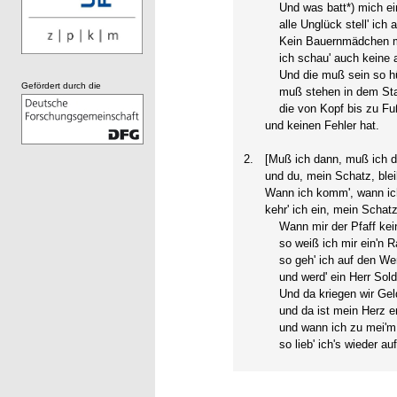
Und was batt*) mich ein
alle Unglück stell' ich a
Kein Bauernmädchen mag
ich schau' auch keine 
Und die muß sein so hüb
Gefördert durch die
muß stehen in dem Sta
die von Kopf bis zu Fuß
und keinen Fehler hat.
2.
[Muß ich dann, muß ich d
und du, mein Schatz, blei
Wann ich komm', wann ic
kehr' ich ein, mein Schatz,
Wann mir der Pfaff kein
so weiß ich mir ein'n R
so geh' ich auf den Wer
und werd' ein Herr Sold
Und da kriegen wir Geld
und da ist mein Herz er
und wann ich zu mei'm
so lieb' ich's wieder auf