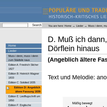
Skip
Skip
to
to
content.
navigation
Liederlexikon
Personal
Search Site
→
→
You are here:
Home
Lieder
Muss i denn, mu
tools
Advanced Search…
D. Muß ich dann
Home
Dörflein hinaus
Lieder
Muss i denn, muss i denn
(Angeblich ältere Fa
zum Städtele naus
Edition A: Friedrich Silcher
1827
Edition B: Heinrich Wagner
Text und Melodie: an
1833
Edition C: Sololied 1835
Edition D: Angeblich
ältere Fassung 1839
Edition E: Liedflugschrift um
1850
Edition F: Englische