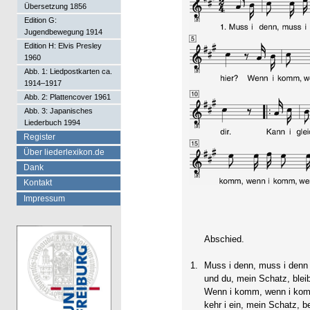
Übersetzung 1856
Edition G:
Jugendbewegung 1914
Edition H: Elvis Presley
1960
Abb. 1: Liedpostkarten ca.
1914–1917
Abb. 2: Plattencover 1961
Abb. 3: Japanisches
Liederbuch 1994
Register
Über liederlexikon.de
Dank
Kontakt
Impressum
Abschied.
1.
Muss i denn, muss i denn
und du, mein Schatz, bleib
Wenn i komm, wenn i ko
kehr i ein, mein Schatz, be