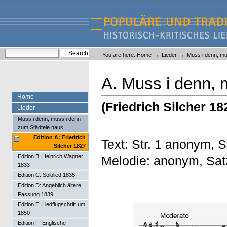
Skip
Skip
to
to
content.
navigation
Liederlexikon
Personal
Search Site
→
→
You are here:
Home
Lieder
Muss i denn, mu
tools
Advanced Search…
A. Muss i denn, 
Home
(Friedrich Silcher 18
Lieder
Muss i denn, muss i denn
zum Städtele naus
Edition A: Friedrich
Text: Str. 1 anonym, 
Silcher 1827
Edition B: Heinrich Wagner
Melodie: anonym, Satz
1833
Edition C: Sololied 1835
Edition D: Angeblich ältere
Fassung 1839
Edition E: Liedflugschrift um
1850
Edition F: Englische