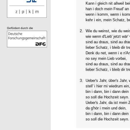
Kann i gleich nit allweil be
han i doch mein Freud' an 
wenn i komm, wenn i ko
kehr i ein, mein Schatz, be
Gefördert durch die
2.
Wie du weinst, wie du we
wie wenn d'Lieb' jetzt wär' 
sind au draus, sind au dra
lieber Schatz, i bleib dir tr
Denk du net, wenn i e n'A
no sey mein Lieb vorbei,
sind au draus, sind au dra
lieber Schatz, i bleib dir tr
3.
Ueber's Jahr, über's Jahr,
stell' i hier mi wiedrum ein
bin i dann, bin i dann dei
so soll die Hochzeit seyn.
Ueber's Jahr, da ist mein Z
da g'hör i mein und dein,
bin i dann, bin i dann dei
so soll die Hochzeit seyn.