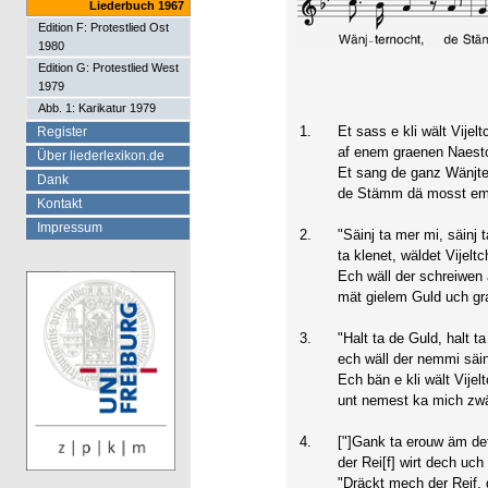
Liederbuch 1967
Edition F: Protestlied Ost
1980
Edition G: Protestlied West
1979
Abb. 1: Karikatur 1979
1.
Et sass e kli wält Vijel
Register
af enem graenen Naest
Über liederlexikon.de
Et sang de ganz Wänjte
Dank
de Stämm dä mosst em 
Kontakt
Impressum
2.
"Säinj ta mer mi, säinj 
ta klenet, wäldet Vijelt
Ech wäll der schreiwen a
mät gielem Guld uch gr
3.
"Halt ta de Guld, halt ta
ech wäll der nemmi säin
Ech bän e kli wält Vijel
unt nemest ka mich zwä
4.
["]Gank ta erouw äm de
der Rei[f] wirt dech uch
"Dräckt mech der Reif, d