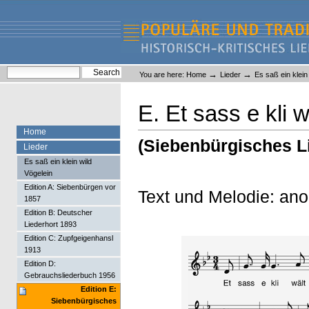
Skip
Skip
to
to
content.
navigation
Liederlexikon
Personal
Search Site
→
→
You are here:
Home
Lieder
Es saß ein klein
tools
Advanced Search…
E. Et sass e kli w
Home
(Siebenbürgisches L
Lieder
Es saß ein klein wild
Vögelein
Edition A: Siebenbürgen vor
Text und Melodie: an
1857
Edition B: Deutscher
Liederhort 1893
Edition C: Zupfgeigenhansl
1913
Edition D:
Gebrauchsliederbuch 1956
Edition E:
Siebenbürgisches