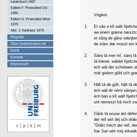
Liederbuch 1967
Edition F: Protestlied Ost
1980
Vöglein.
Edition G: Protestlied West
1979
1.
Et sâs e klî wält fijeltch
Abb. 1: Karikatur 1979
aw ėnem græne næsztc
Register
et sång de gânz wäinjte
Über liederlexikon.de
de stäm dæ moszt em kl
Dank
2.
Säinj tâ mer mî, säinj t
Kontakt
tâ klėnet, wäldet fijeltch
Impressum
ėch wäl der schrėiwen af d
mät gielem gûld uċh græ
3.
Hâlt tâ dė gûlt, hâlt tâ d
ėch wäl dir nėmi säinjen
ėch bän e klî wält fijeltc
unt nėmeszt kâ mich zw
4.
Gånk tâ eruow äm dėfen
der rėif wirt dėj ućh dräk
"Dräkt mėch der reif, der
fræ San wirt mėj erkwäk