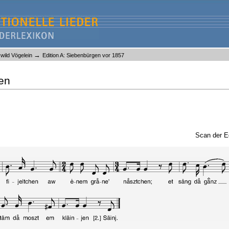
→
 wild Vögelein
Edition A: Siebenbürgen vor 1857
hen
Scan der E