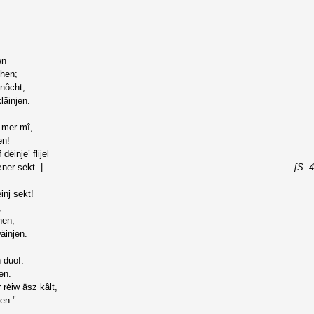
en
hen;
rnôcht,
äinjen.
â mer mî,
en!
ėinje’ flijel
ner sėkt. |
[S. 4
ėinj sekt!
,
hen,
äinjen.
 duof.
en.
 rėiw äsz kâlt,
en."