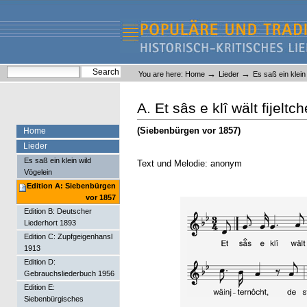
Skip
Skip
to
to
content.
navigation
Liederlexikon
Personal
Search Site
→
→
You are here:
Home
Lieder
Es saß ein klein
tools
Advanced Search…
A. Et sâs e klî wält fijeltc
(Siebenbürgen vor 1857)
Home
Lieder
Es saß ein klein wild
Text und Melodie: anonym
Vögelein
Edition A: Siebenbürgen
vor 1857
Edition B: Deutscher
Liederhort 1893
Edition C: Zupfgeigenhansl
1913
Edition D:
Gebrauchsliederbuch 1956
Edition E:
Siebenbürgisches