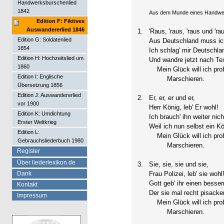
Handwerksburschenlied
1842
Aus dem Munde eines Handwer
Edition F: Fiktives
Auswandererlied 1846
1.
'Raus, 'raus, 'raus und 'ra
Edition G: Soldatenlied
Aus Deutschland muss ich
1854
Ich schlag' mir Deutschl
Edition H: Hochzeitslied um
Und wandre jetzt nach Te
1860
Mein Glück will ich prob
Edition I: Englische
Marschieren.
Übersetzung 1856
Edition J: Auswandererlied
2.
Er, er, er und er,
vor 1900
Herr König, leb' Er wohl!
Edition K: Umdichtung
Ich brauch' ihn weiter nich
Erster Weltkrieg
Weil ich nun selbst ein Kö
Edition L:
Mein Glück will ich prob
Gebrauchsliederbuch 1980
Marschieren.
Register
Über liederlexikon.de
3.
Sie, sie, sie und sie,
Dank
Frau Polizei, leb' sie wohl
Gott geb' ihr einen besse
Kontakt
Der sie mal recht pisacke
Impressum
Mein Glück will ich prob
Marschieren.