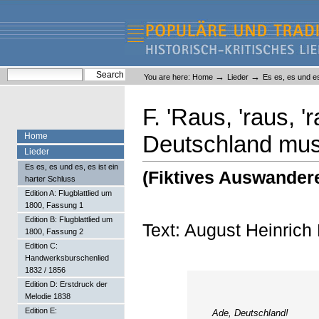
Skip
Skip
to
to
content.
navigation
Liederlexikon
Personal
Search Site
→
→
You are here:
Home
Lieder
Es es, es und es
tools
Advanced Search…
F. 'Raus, 'raus, '
Home
Deutschland muss
Lieder
Es es, es und es, es ist ein
(Fiktives Auswandere
harter Schluss
Edition A: Flugblattlied um
1800, Fassung 1
Edition B: Flugblattlied um
Text: August Heinrich
1800, Fassung 2
Edition C:
Handwerksburschenlied
1832 / 1856
Edition D: Erstdruck der
Melodie 1838
Edition E:
Ade, Deutschland!