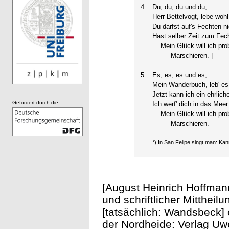
4.
Du, du, du und du,
Herr Bettelvogt, lebe wohl
Du darfst auf's Fechten n
Hast selber Zeit zum Fech
Mein Glück will ich prob
Marschieren. |
5.
Es, es, es und es,
Mein Wanderbuch, leb' es
Jetzt kann ich ein ehrlich
Gefördert durch die
Ich werf' dich in das Meer
Mein Glück will ich prob
Marschieren.
*) In San Felipe singt man: Ka
[August Heinrich Hoffman
und schriftlicher Mittheil
[tatsächlich: Wandsbeck] 
der Nordheide: Verlag Uwe