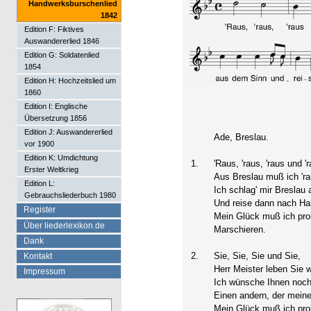
Handwerksburschenlied
1842
Edition F: Fiktives
Auswandererlied 1846
Edition G: Soldatenlied
1854
Edition H: Hochzeitslied um
1860
Edition I: Englische
Übersetzung 1856
Edition J: Auswandererlied
Ade, Breslau.
vor 1900
Edition K: Umdichtung
1.
'Raus, 'raus, 'raus und '
Erster Weltkrieg
Aus Breslau muß ich 'ra
Edition L:
Ich schlag' mir Breslau
Gebrauchsliederbuch 1980
Und reise dann nach Ha
Register
Mein Glück muß ich pro
Über liederlexikon.de
Marschieren.
Dank
2.
Sie, Sie, Sie und Sie,
Kontakt
Herr Meister leben Sie 
Impressum
Ich wünsche Ihnen noch
Einen andern, der meine 
Mein Glück muß ich pro