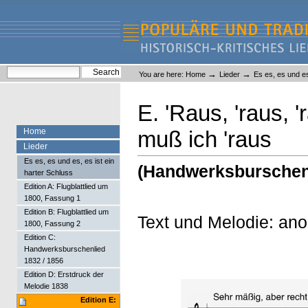
Skip
Skip
to
to
content.
navigation
Liederlexikon
Personal
Search Site
→
→
You are here:
Home
Lieder
Es es, es und es
tools
Advanced Search…
E. 'Raus, 'raus, 
Home
muß ich 'raus
Lieder
Es es, es und es, es ist ein
(Handwerksburschen
harter Schluss
Edition A: Flugblattlied um
1800, Fassung 1
Edition B: Flugblattlied um
Text und Melodie: an
1800, Fassung 2
Edition C:
Handwerksburschenlied
1832 / 1856
Edition D: Erstdruck der
Melodie 1838
Edition E: