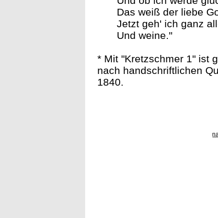
Und ob ich werde glüc
Das weiß der liebe Got
Jetzt geh' ich ganz al
Und weine."
* Mit "Kretzschmer 1" ist
nach handschriftlichen Qu
1840.
n