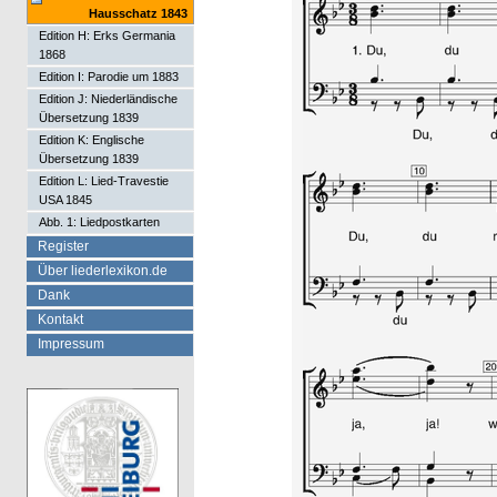
Hausschatz 1843
Edition H: Erks Germania
1868
Edition I: Parodie um 1883
Edition J: Niederländische
Übersetzung 1839
Edition K: Englische
Übersetzung 1839
Edition L: Lied-Travestie
USA 1845
Abb. 1: Liedpostkarten
Register
Über liederlexikon.de
Dank
Kontakt
Impressum