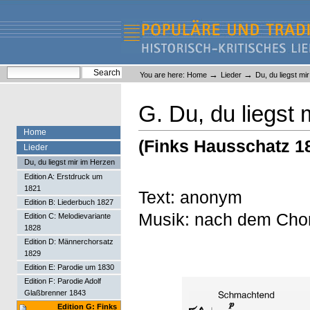
Skip
Skip
to
to
content.
navigation
Liederlexikon
Personal
Search Site
→
→
You are here:
Home
Lieder
Du, du liegst mi
tools
Advanced Search…
G. Du, du liegst 
Home
(Finks Hausschatz 1
Lieder
Du, du liegst mir im Herzen
Edition A: Erstdruck um
1821
Text: anonym
Edition B: Liederbuch 1827
Musik: nach dem Chor
Edition C: Melodievariante
1828
Edition D: Männerchorsatz
1829
Edition E: Parodie um 1830
Edition F: Parodie Adolf
Glaßbrenner 1843
Edition G: Finks