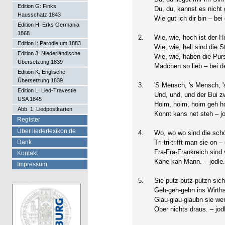
Edition G: Finks
Du, du, kannst es nicht
Hausschatz 1843
Wie gut ich dir bin – bei
Edition H: Erks Germania
1868
2.
Wie, wie, hoch ist der 
Edition I: Parodie um 1883
Wie, wie, hell sind die 
Edition J: Niederländische
Wie, wie, haben die Pur
Übersetzung 1839
Mädchen so lieb – bei d
Edition K: Englische
Übersetzung 1839
3.
'S Mensch, 's Mensch, 
Edition L: Lied-Travestie
Und, und, und der Bui z
USA 1845
Hoim, hoim, hoim geh ho
Abb. 1: Liedpostkarten
Konnt kans net steh – jo
Register
Über liederlexikon.de
4.
Wo, wo wo sind die sch
Dank
Tri-tri-trifft man sie on –
Fra-Fra-Frankreich sind v
Kontakt
Kane kan Mann. – jodle
Impressum
5.
Sie putz-putz-putzn sich
Geh-geh-gehn ins Wirth
Glau-glau-glaubn sie we
Ober nichts draus. – jodl