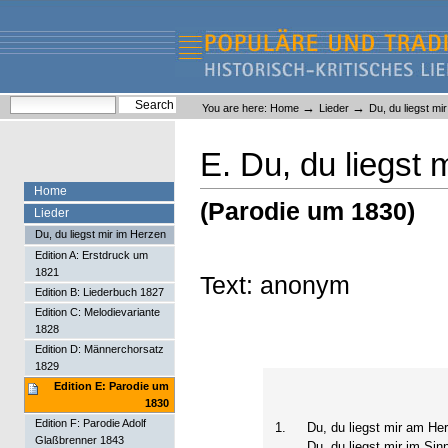
Skip
Skip
to
to
content.
navigation
Liederlexikon
Personal
Search Site
→
→
You are here:
Home
Lieder
Du, du liegst mi
tools
Advanced Search…
E. Du, du liegst
Home
(Parodie um 1830)
Lieder
Du, du liegst mir im Herzen
Edition A: Erstdruck um
1821
Text: anonym
Edition B: Liederbuch 1827
Edition C: Melodievariante
1828
Edition D: Männerchorsatz
1829
Edition E: Parodie um
1830
Edition F: Parodie Adolf
1.
Du, du liegst mir am He
Glaßbrenner 1843
Du, du liegst mir im Sin