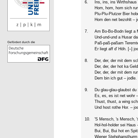
6.
Ins, ins, ins Wirthshau
Hom, hom, hom sich rum
Plu-Plu-Plutzer Bier hob
Hom den net bezohlt – j
7.
Am Bo-Bo-Bodn liegt a 
Und-und-und a Husar da
Gefördert durch die
Paß-paß-paßam Teremte
Er liegt aff d' Höh. [–] jo
8.
Der, der, der mit dem s
Der, der, der hot ka Gel
Der, der, der mit dem ru
Dem bin ich gut – jodle.
9.
Du glau-glau-glaubst du 
Es, es, es ist net wohr 
Thust, thust, a wing sch
Und host rothe Hor. – jo
10.
'S Mensch, 's Mensch, 
Hol-hol-holder sei Haus 
Bui, Bui, Bui hot en Spi
Wiener Stehphansthurm i