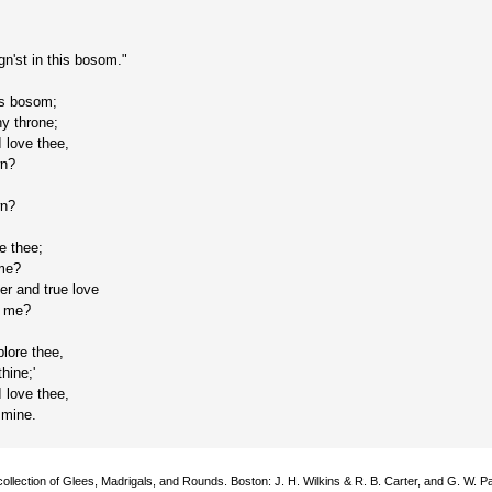
n'st in this bosom."
his bosom;
hy throne;
I love thee,
wn?
wn?
e thee;
 me?
er and true love
r me?
lore thee,
hine;'
I love thee,
 mine.
ollection of Glees, Madrigals, and Rounds. Boston: J. H. Wilkins & R. B. Carter, and G. W. P