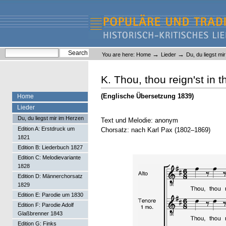
Skip
Skip
to
to
content.
navigation
Liederlexikon
Personal
Search Site
→
→
You are here:
Home
Lieder
Du, du liegst mi
tools
Advanced Search…
K. Thou, thou reign'st in 
(Englische Übersetzung 1839)
Home
Lieder
Du, du liegst mir im Herzen
Text und Melodie: anonym
Edition A: Erstdruck um
Chorsatz: nach Karl Pax (1802–1869)
1821
Edition B: Liederbuch 1827
Edition C: Melodievariante
1828
Edition D: Männerchorsatz
1829
Edition E: Parodie um 1830
Edition F: Parodie Adolf
Glaßbrenner 1843
Edition G: Finks