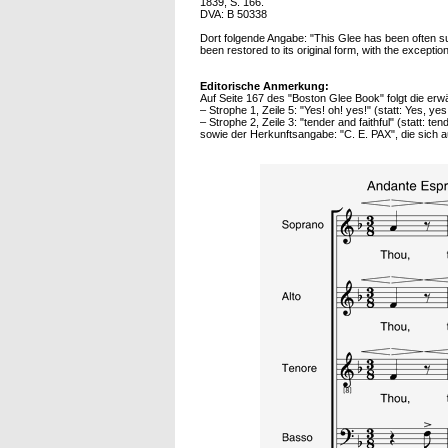
1839, S. 166.
DVA: B 50338
Dort folgende Angabe: "This Glee has been often sun
been restored to its original form, with the except
Editorische Anmerkung:
Auf Seite 167 des "Boston Glee Book" folgt die erw
– Strophe 1, Zeile 5: "Yes! oh! yes!" (statt: Yes, ye
– Strophe 2, Zeile 3: "tender and faithful" (statt: te
sowie der Herkunftsangabe: "C. E. PAX", die sich a