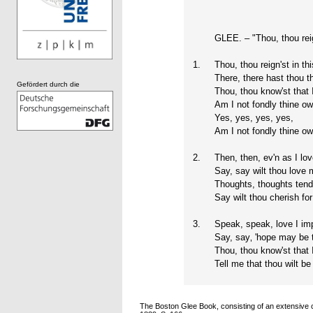
GLEE. – "Thou, thou reig
1.
Thou, thou reign'st in t
There, there hast thou t
Gefördert durch die
Thou, thou know'st that 
Am I not fondly thine o
Yes, yes, yes, yes,
Am I not fondly thine o
2.
Then, then, ev'n as I lov
Say, say wilt thou love
Thoughts, thoughts tend
Say wilt thou cherish fo
3.
Speak, speak, love I imp
Say, say‚ 'hope may be t
Thou, thou know'st that 
Tell me that thou wilt be
The Boston Glee Book, consisting of an extensive c