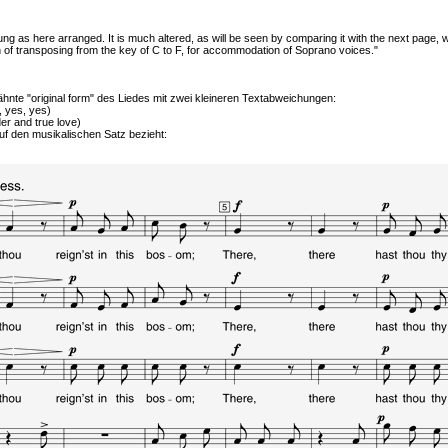
g as here arranged. It is much altered, as will be seen by comparing it with the next page, 
ion of transposing from the key of C to F, for accommodation of Soprano voices."
ähnte "original form" des Liedes mit zwei kleineren Textabweichungen:
s, yes, yes)
nder and true love)
uf den musikalischen Satz bezieht: