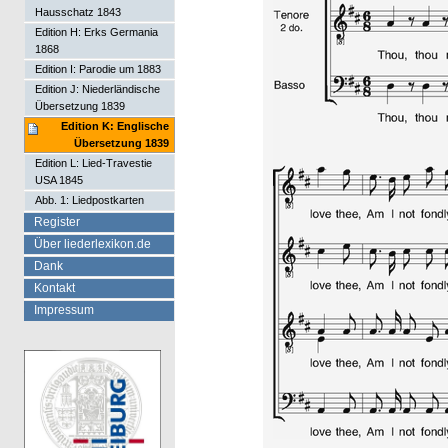
Hausschatz 1843
Edition H: Erks Germania
1868
Edition I: Parodie um 1883
Edition J: Niederländische
Übersetzung 1839
Edition K: Englische
Übersetzung 1839
Edition L: Lied-Travestie
USA 1845
Abb. 1: Liedpostkarten
Register
Über liederlexikon.de
Dank
Kontakt
Impressum