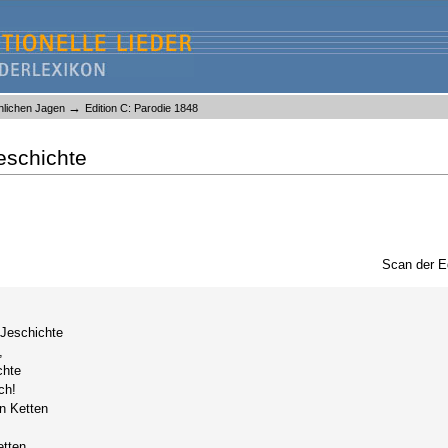
→
öhlichen Jagen
Edition C: Parodie 1848
Jeschichte
Scan der E
 Jeschichte
,
chte
ch!
n Ketten
etten