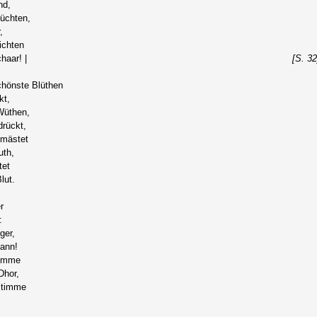
nd,
lüchten,
,
ichten
haar! |
[S. 32
hönste Blüthen
kt,
Wüthen,
drückt,
emästet
uth,
tet
lut.
r
:
ger,
kann!
rimme
Dhor,
 Stimme