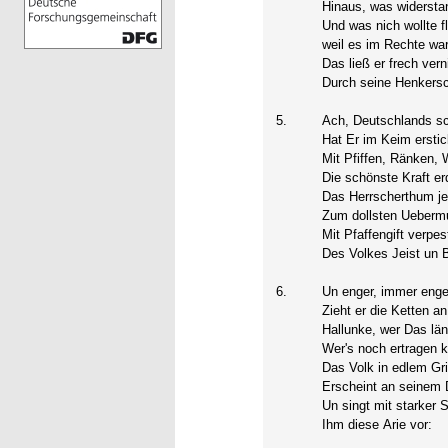
Hinaus, was widersta
Und was nich wollte f
weil es im Rechte war
Das ließ er frech vern
Durch seine Henkersc
5.
Ach, Deutschlands sc
Hat Er im Keim erstic
Mit Pfiffen, Ränken, 
Die schönste Kraft er
Das Herrscherthum j
Zum dollsten Ueberm
Mit Pfaffengift verpes
Des Volkes Jeist un B
6.
Un enger, immer enge
Zieht er die Ketten an
Hallunke, wer Das län
Wer's noch ertragen 
Das Volk in edlem G
Erscheint an seinem 
Un singt mit starker
Ihm diese Arie vor: