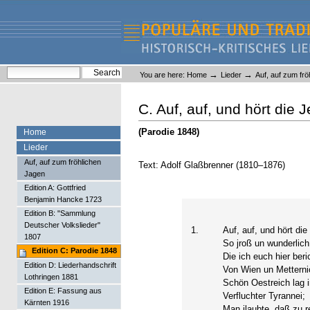
Skip
Skip
to
to
content.
navigation
Liederlexikon
Personal
Search Site
→
→
You are here:
Home
Lieder
Auf, auf zum fr
tools
Advanced Search…
C. Auf, auf, und hört die 
(Parodie 1848)
Home
Lieder
Auf, auf zum fröhlichen
Text: Adolf Glaßbrenner (1810–1876)
Jagen
Edition A: Gottfried
Benjamin Hancke 1723
Edition B: "Sammlung
Deutscher Volkslieder"
1.
Auf, auf, und hört die
1807
So jroß un wunderlich
Edition C: Parodie 1848
Die ich euch hier beri
Edition D: Liederhandschrift
Von Wien un Metterni
Lothringen 1881
Schön Oestreich lag i
Edition E: Fassung aus
Verfluchter Tyrannei;
Kärnten 1916
Man jlaubte, daß zu r