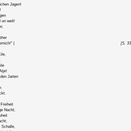
lichen Jagen!
!
agen
l un weit!
r,
ther
rnich!" |
[S. 33
ile,
;
ile
Atje!
 den Jarten
n
ckt.
Freiheit
ge Nacht;
uheit
cht;
 Schalle,