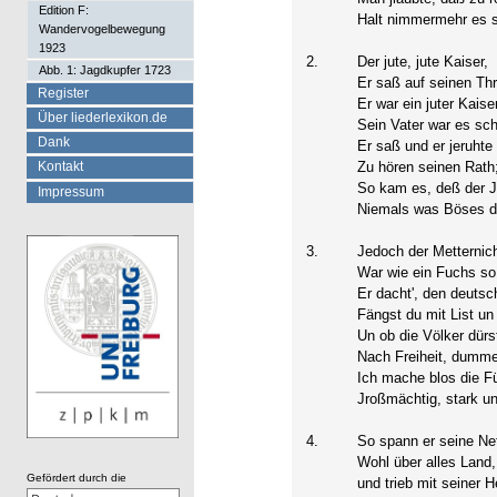
Edition F:
Halt nimmermehr es se
Wandervogelbewegung
1923
2.
Der jute, jute Kaiser,
Abb. 1: Jagdkupfer 1723
Er saß auf seinen Thr
Register
Er war ein juter Kaiser
Über liederlexikon.de
Sein Vater war es sc
Dank
Er saß und er jeruhte
Zu hören seinen Rath
Kontakt
So kam es, deß der J
Impressum
Niemals was Böses d
3.
Jedoch der Metternic
War wie ein Fuchs so
Er dacht', den deutsc
Fängst du mit List un
Un ob die Völker dürs
Nach Freiheit, dumm
Ich mache blos die F
Jroßmächtig, stark un
4.
So spann er seine Ne
Wohl über alles Land,
Gefördert durch die
und trieb mit seiner H