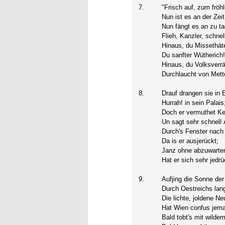
7.
"Frisch auf, zum fröh
Nun ist es an der Zeit
Nun fängt es an zu t
Flieh, Kanzler, schnel
Hinaus, du Missethäte
Du sanfter Wütherich!
Hinaus, du Volksverrä
Durchlaucht von Mette
8.
Drauf drangen sie in E
Hurrah! in sein Palais
Doch er vermuthet Ke
Un sagt sehr schnell 
Durch's Fenster nach
Da is er ausjerückt;
Janz ohne abzuwarte
Hat er sich sehr jedrü
9.
Aufjing die Sonne der 
Durch Oestreichs lan
Die lichte, joldene Ne
Hat Wien confus jema
Bald tobt's mit wildem