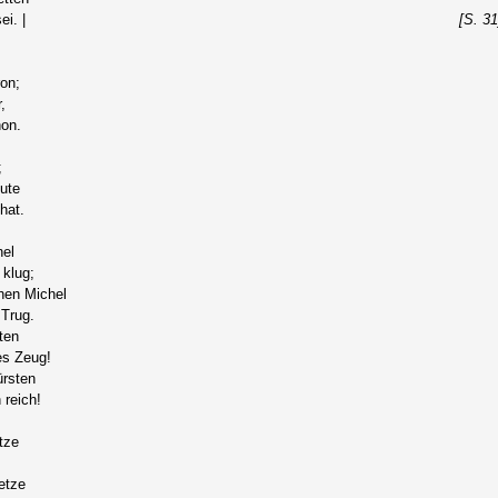
i. |
[S. 31
on;
,
hon.
;
ute
hat.
hel
 klug;
hen Michel
 Trug.
ten
es Zeug!
ürsten
 reich!
tze
etze