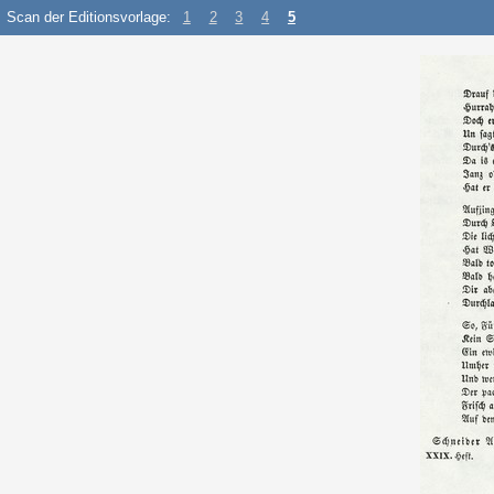
Scan der Editionsvorlage:
1
2
3
4
5